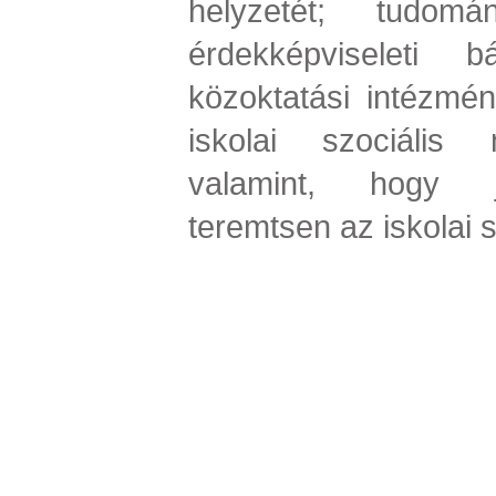
helyzetét; tudom
érdekképviseleti b
közoktatási intézmé
iskolai szociális
valamint, hogy jo
teremtsen az iskolai 