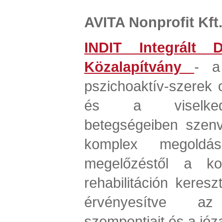
AVITA Nonprofit Kft
INDIT Integrált D
Közalapítvány
- a 
pszichoaktív-szerek
és a viselked
betegségeiben szen
komplex megoldás
megelőzéstől a ko
rehabilitáción kereszt
érvényesítve az 
szempontjait és a józan