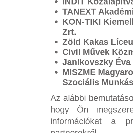
INDIT Közalapítv
TANEXT Akadém
KON-TIKI Kieme
Zrt.
Zöld Kakas Líce
Civil Művek Köz
Janikovszky Éva 
MISZME Magyaror
Szociális Munká
Az alábbi bemutatások
hogy Ön megszere
információkat a p
partnerekről.