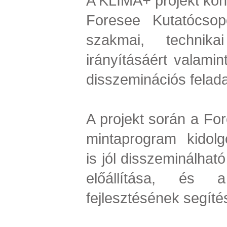
A KLÍMA+ projekt kon
Foresee Kutatócsopo
szakmai, technika
irányításáért valami
disszeminációs felada
A projekt során a For
mintaprogram kidolg
is jól disszeminálhat
előállítása, és 
fejlesztésének segíté