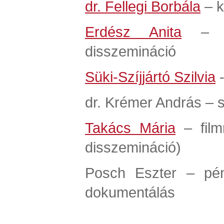
dr. Fellegi Borbála
– k
Erdész Anita
– ko
disszemináció
Süki-Szíjjártó Szilvia
-
dr. Krémer András – 
Takács Mária
– filmr
disszemináció)
Posch Eszter – pénz
dokumentálás