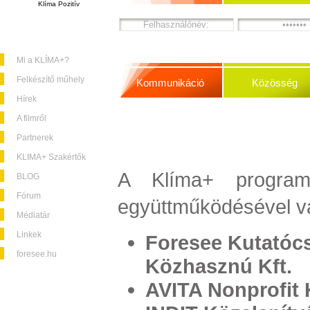
Klíma Pozitív
Mi a KLÍMA+?
Felkészítő műhely
Kommunikáció
Közösség
Hírek
A filmről
Partnerek
KLIMA+ Szakértők
A Klíma+ program 
BLOG
Fórum
együttműködésével v
Médiatár
Linkek
Foresee Kutatócs
foresee.hu
Közhasznú Kft.
AVITA Nonprofit K