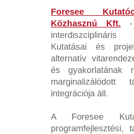
Foresee Kutatóc
Közhasznú Kft.
- 
interdiszciplinár
Kutatásai és proje
alternatív vitarendez
és gyakorlatának 
marginalizálódott 
integrációja áll.
A Foresee Kutat
programfejlesztési, 