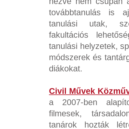
nézve nem csupán a
továbbtanulás is aj
tanulási utak, sz
fakultációs lehetős
tanulási helyzetek, spe
módszerek és tantárgy
diákokat.
Civil Művek Közműv
a 2007-ben alapíto
filmesek, társadalo
tanárok hozták létr