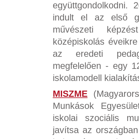
együttgondolkodni. 
indult el az első g
művészeti képzés
középiskolás éveikre 
az eredeti pedag
megfelelően - egy 1
iskolamodell kialakítá
MISZME
(Magyarorsz
Munkások Egyesület
iskolai szociális mu
javítsa az országban 