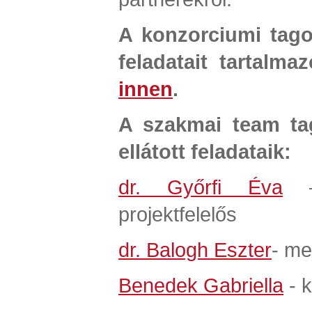
A konzorciumi tagok
feladatait tartalmaz
innen
.
A szakmai team tag
ellátott feladataik:
dr. Győrfi Éva
– 
projektfelelős
dr. Balogh Eszter
- med
Benedek Gabriella
- 