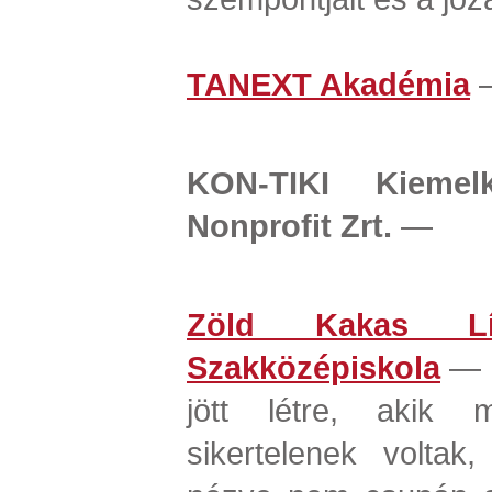
TANEXT Akadémia
KON-TIKI Kiemel
Nonprofit Zrt.
—
Zöld Kakas Líc
Szakközépiskola
— o
jött létre, akik 
sikertelenek voltak,