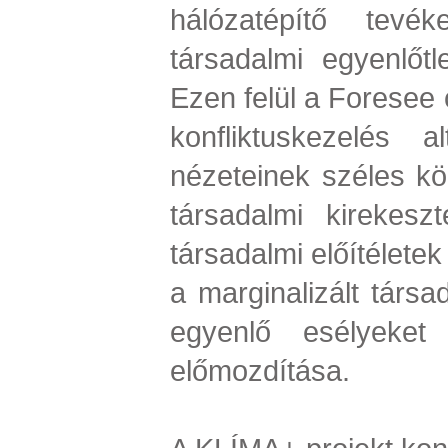
hálózatépítő tevé
társadalmi egyenlőt
Ezen felül a Foresee c
konfliktuskezelés a
nézeteinek széles kör
társadalmi kirekeszt
társadalmi előítélete
a marginalizált társ
egyenlő esélyeket 
előmozdítása.