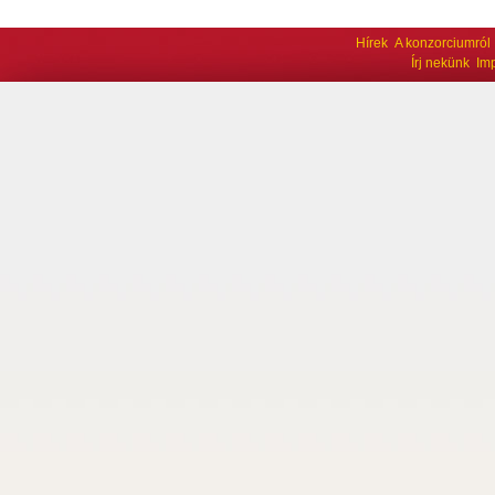
Hírek
A konzorciumról
Írj nekünk
Im