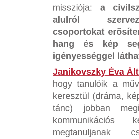
missziója:
a civils
alulról szerve
csoportokat erõsíten
hang és kép segí
igényességgel látha
Janikovszky Éva Ált
hogy tanulóik a műv
keresztül (dráma, k
tánc) jobban megi
kommunikációs ké
megtanuljanak cs