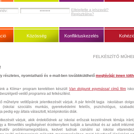
Elfelejtette a jelszavát?
Regisztrálna?
ció
Közösség
Konfliktuskezelés
Kohézi
FELKÉSZÍTŐ MŰHE
!
ly részletes, nyomtatható és e-mail-ben továbbküldhető
meghívóját innen tölth
yünk a Klíma+ program keretében készült
Van dolgunk egymással
című film
isko
beszélgető-vetítő programra
ad felkészítést.
tő műhelyre vetítőpárok jelentkezését várjuk. A pár felnőtt tagja iskolában dolg
(iskolai szociális munkás, gyerekvédelmi felelős, pszichológus, szabadi
rja pedig egy általa választott, középiskolás diák.
kezését várjuk, akik érdeklődnek az iskolai erőszak kezelésének témája iránt
y a filmvetítés segítségével érzékenyíteni tudják a tanulókat és az adott intézm
truktív problémamegoldásra, kedvet tudnak csinálni az iskolai vitarende