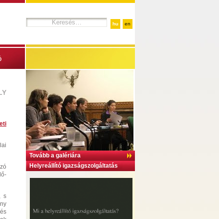
hu
en
ó
LY
eti
lai
Tovább a galériára
Helyreállító igazságszolgáltatás
ozó
dő-
, s
ény
zés