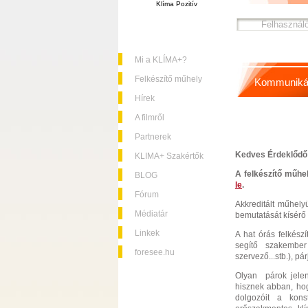
Klíma Pozitív
Mi a KLÍMA+?
Felkészítő műhely
Kommuniká
Hírek
A filmről
Partnerek
Kedves Érdeklődő
KLIMA+ Szakértők
A felkészítő műhe
BLOG
le
.
Fórum
Akkreditált műhel
Médiatár
bemutatását kísérő
Linkek
A hat órás felkészí
segítő szakember 
foresee.hu
szervező...stb.), pá
Olyan párok jelent
hisznek abban, hog
dolgozóit a kons