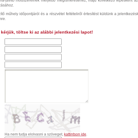
íma-javító módszereinek mélyebb megismeréséhez, majd következő lépésként a
zásához.
ítő műhely időpontjáról és a részvétel feltételiről értesítést küldünk a jelentkezés
mre.
érjük, töltse ki az alábbi jelentkezési lapot!
Ha nem tudja elolvasni a szöveget,
kattintson ide
.