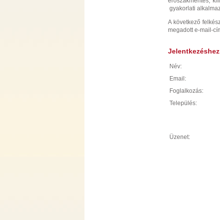
erőszakmentes, kl
gyakorlati alkalma
A következő felkész
megadott e-mail-cí
Jelentkezéshez k
Név:
Email:
Foglalkozás:
Település:
Üzenet: