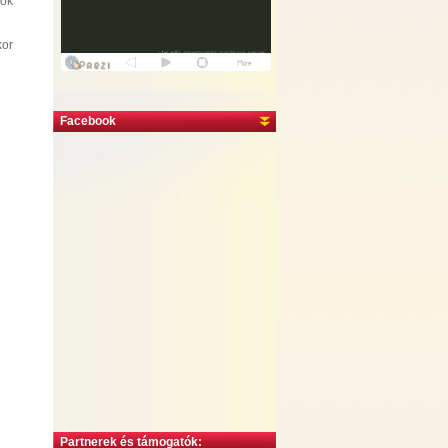
zok
kor
Facebook
Partnerek és támogatók: