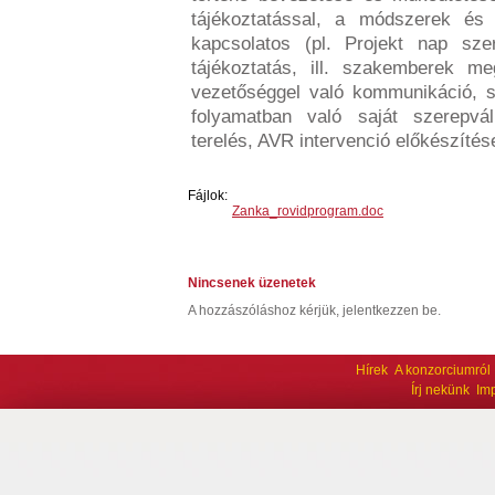
tájékoztatással, a módszerek és 
kapcsolatos (pl. Projekt nap sze
tájékoztatás, ill. szakemberek me
vezetőséggel való kommunikáció, s
folyamatban való saját szerepváll
terelés, AVR intervenció előkészítése
Fájlok:
Zanka_rovidprogram.doc
Nincsenek üzenetek
A hozzászóláshoz kérjük, jelentkezzen be.
Hírek
A konzorciumról
Írj nekünk
Im