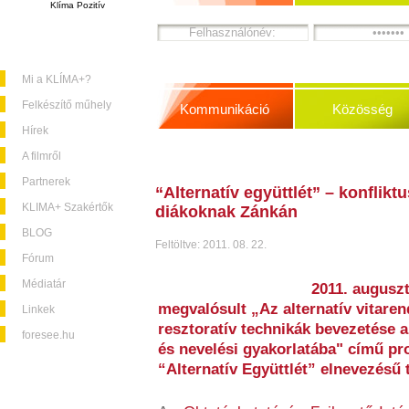
Klíma Pozitív
Mi a KLÍMA+?
Felkészítő műhely
Kommunikáció
Közösség
Hírek
A filmről
Partnerek
“Alternatív együttlét” – konflik
KLIMA+ Szakértők
diákoknak Zánkán
BLOG
Feltöltve: 2011. 08. 22.
Fórum
Médiatár
2011. auguszt
megvalósult „Az alternatív vitaren
Linkek
resztoratív technikák bevezetése
foresee.hu
és nevelési gyakorlatába" című pr
“Alternatív Együttlét” elnevezésű 