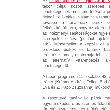
Az
Oktatáskutató és Fejlesztő Inté
tábor céljai között szerepelt a
lehetőségeinek megismertetése a pr
delegált diákokkal, valamint a taná
továbbá a tanár–diák párok eg
felkészítésük arra, hogy az alternat
az intézményi sajátosságokat figyel
szerepeket ellátva (például tájékoz
stb.). Mindemellett a képzés célja 
érdeklődő diákok és tanárok kap
erősítése, amely csatornája lehet 
az alternatív vitarendezés alk
lehetőségeiről.
A tábori programon 11 iskolából 42 fő
tréner (Krémer András, Fellegi Borb
Éva és Z. Papp Zsuzsanna) működöt
A résztvevő tanár-diák párok me
együttműködésre és számos feladato
történő bevezetése és működtetés