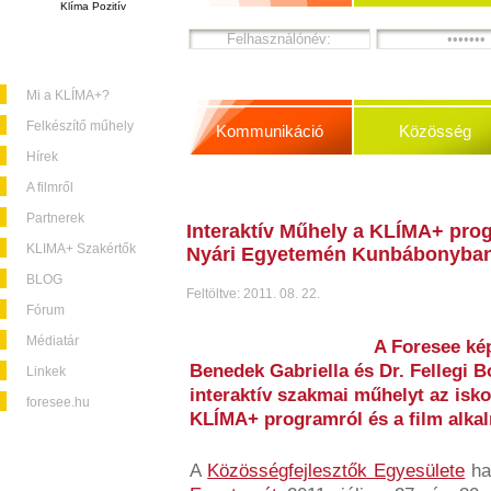
Klíma Pozitív
Mi a KLÍMA+?
Felkészítő műhely
Kommunikáció
Közösség
Hírek
A filmről
Partnerek
Interaktív Műhely a KLÍMA+ pro
KLIMA+ Szakértők
Nyári Egyetemén Kunbábonyba
BLOG
Feltöltve: 2011. 08. 22.
Fórum
Médiatár
A Foresee kép
Benedek Gabriella és Dr. Fellegi B
Linkek
interaktív szakmai műhelyt az isko
foresee.hu
KLÍMA+ programról és a film alka
A
Közösségfejlesztők Egyesülete
ha