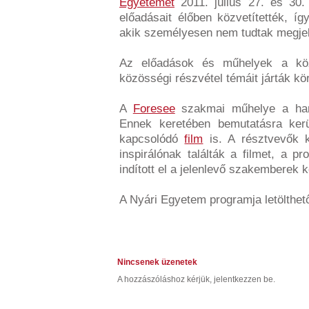
Egyetemét
2011. július 27. és 30.
előadásait élőben közvetítették, í
akik személyesen nem tudtak megje
Az előadások és műhelyek a közös
közösségi részvétel témáit járták kö
A
Foresee
szakmai műhelye a har
Ennek keretében bemutatásra ker
kapcsolódó
film
is. A résztvevők k
inspirálónak találták a filmet, a 
indított el a jelenlevő szakemberek k
A Nyári Egyetem programja letölthe
Nincsenek üzenetek
A hozzászóláshoz kérjük, jelentkezzen be.