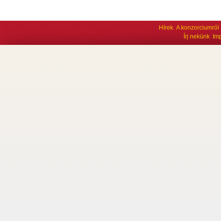
Hírek
A konzorciumról
Írj nekünk
Im