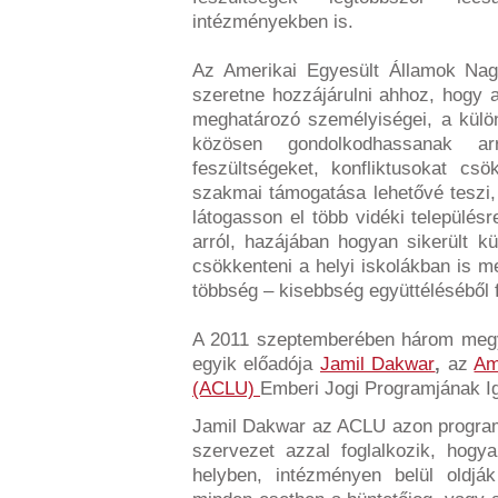
intézményekben is.
Az Amerikai Egyesült Államok Na
szeretne hozzájárulni ahhoz, hogy a
meghatározó személyiségei, a külö
közösen gondolkodhassanak ar
feszültségeket, konfliktusokat cs
szakmai támogatása lehetővé teszi
látogasson el több vidéki település
arról, hazájában hogyan sikerült 
csökkenteni a helyi iskolákban is m
többség – kisebbség együttéléséből 
A 2011 szeptemberében három megy
egyik előadója
Jamil Dakwar
,
az
Am
(ACLU)
Emberi Jogi Programjának Ig
Jamil Dakwar az ACLU azon program
szervezet azzal foglalkozik, hogya
helyben, intézményen belül oldják