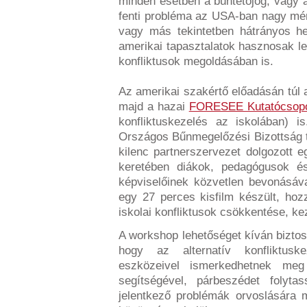
minden esetben a büntetőjog, vagy 
fenti probléma az USA-ban nagy mért
vagy más tekintetben hátrányos he
amerikai tapasztalatok hasznosak l
konfliktusok megoldásában is.
Az amerikai szakértő előadásán túl
majd a hazai
FORESEE Kutatócsopo
konfliktuskezelés az iskolában) i
Országos Bűnmegelőzési Bizottság 
kilenc partnerszervezet dolgozott e
keretében diákok, pedagógusok é
képviselőinek közvetlen bevonásáva
egy 27 perces kisfilm készült, hoz
iskolai konfliktusok csökkentése, k
A workshop lehetőséget kíván biztosí
hogy az alternatív konfliktusk
eszközeivel ismerkedhetnek me
segítségével, párbeszédet folyta
jelentkező problémák orvoslására m