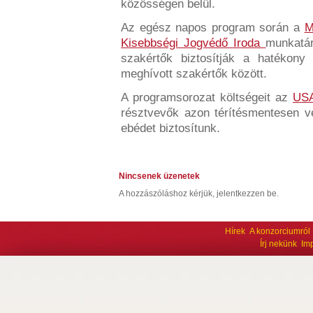
közösségen belül.
Az egész napos program során a
M
Kisebbségi Jogvédő Iroda
munkatár
szakértők biztosítják a hatékon
meghívott szakértők között.
A programsorozat költségeit az
USA
résztvevők azon térítésmentesen v
ebédet biztosítunk.
Nincsenek üzenetek
A hozzászóláshoz kérjük, jelentkezzen be.
Hírek
A konzorciumról
Írj nekünk
Im