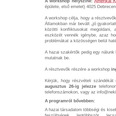
A workshop helyszíne:
Amerikai 
épülete, első emelet) 4025 Debrecen
A workshop célja, hogy a résztvevő
Államokban már bevált „jó gyakorlat
közötti konfliktusokat megoldani,
eszközét vennék igénybe, azaz hog
problémákat a közösségen belül hat
A hazai szakértők pedig egy nálunk 
mutatnak be.
A résztvevők részére a workshop
in
Kérjük, hogy részvételi szándékát
augusztus 26-ig jelezze
telefono
telefonszámokon, vagy az
info@neki
A programról bővebben:
A hazai társadalom többségi és kise
feszültségek legtöbbször le