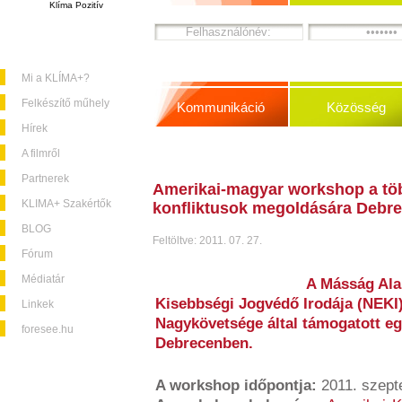
Klíma Pozitív
Mi a KLÍMA+?
Felkészítő műhely
Kommunikáció
Közösség
Hírek
A filmről
Partnerek
Amerikai-magyar workshop a tö
KLIMA+ Szakértők
konfliktusok megoldására Debr
BLOG
Feltöltve: 2011. 07. 27.
Fórum
Médiatár
A Másság Ala
Kisebbségi Jogvédő Irodája (NEKI
Linkek
Nagykövetsége által támogatott e
foresee.hu
Debrecenben.
A workshop időpontja:
2011. szepte