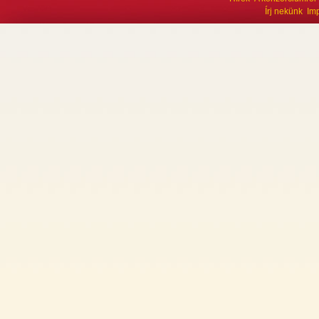
Írj nekünk
Im