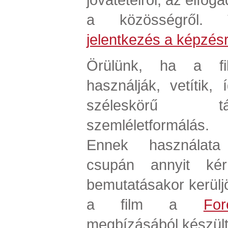
a közösségről. T
jelentkezés a képzés
Örülünk, ha a fi
használják, vetítik,
széleskörű t
szemléletformálás.
Ennek használata 
csupán annyit ké
bemutatásakor kerülj
a film a
For
megbízásából készült