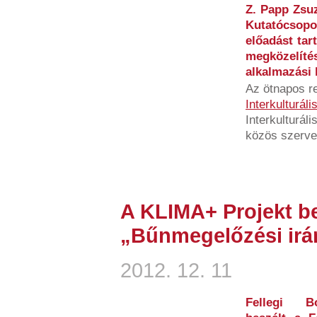
Z. Papp Zsuz
Kutatócsop
előadást tar
megközelí
alkalmazási l
Az ötnapos 
Interkulturál
Interkulturál
közös szervez
A KLIMA+ Projekt b
„Bűnmegelőzési irá
2012. 12. 11
Fellegi Bo