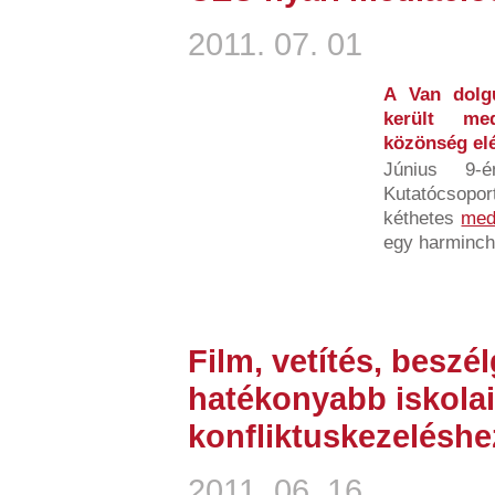
2011. 07. 01
A Van dolg
került med
közönség elé
Június 9-
Kutatócsopo
kéthetes
med
egy harmincha
Film, vetítés, beszé
hatékonyabb iskolai
konfliktuskezeléshe
2011. 06. 16