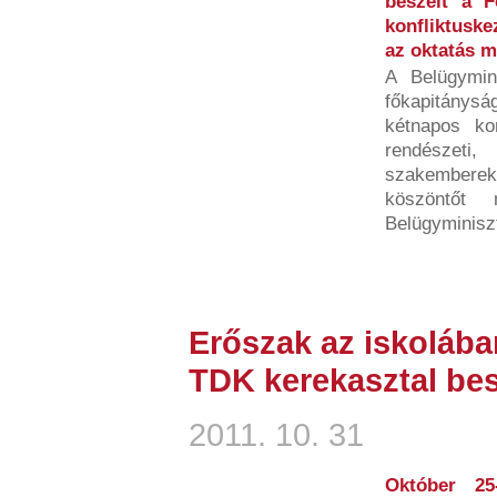
beszélt a F
konfliktusk
az oktatás m
A Belügymin
főkapitány
kétnapos kon
rendésze
szakemberekb
köszöntőt
Belügyminiszt
Erőszak az iskolába
TDK kerekasztal be
2011. 10. 31
Október 25