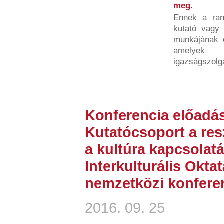
meg.
Ennek a ran
kutató vagy 
munkájának é
amelyek h
igazságszolgá
Konferencia előadás
Kutatócsoport a res
a kultúra kapcsolatá
Interkulturális Okta
nemzetközi konfere
2016. 09. 25