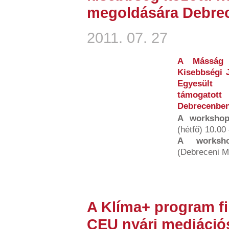
megoldására Debre
2011. 07. 27
A Másság 
Kisebbségi 
Egyesült 
támogatott
Debrecenben
A workshop
(hétfő) 10.00
A worksho
(Debreceni Mű
A Klíma+ program fi
CEU nyári mediáció