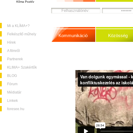
Klíma Pozitív
Mi a KLÍMA+?
Felkészítő műhely
Kommunikáció
Közösség
Hírek
A filmről
Partnerek
KLIMA+ Szakértők
BLOG
Fórum
Médiatár
Linkek
foresee.hu