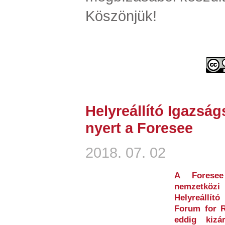
Köszönjük!
Helyreállító Igazság
nyert a Foresee
2018. 07. 02
A Foresee
nemzetköz
Helyreállít
Forum for R
eddig kizá