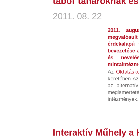
tábor tanároknak é
2011. 08. 22
2011. aug
megvalósult
érdekalapú 
bevezetése 
és nevelé
mintaintézmé
Az
Oktatásku
keretében sze
az alternatí
megismert
intézmények.
Interaktív Műhely a