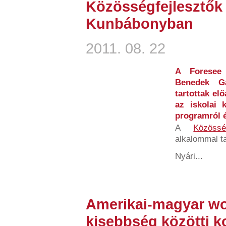
Közösségfejlesztők
Kunbábonyban
2011. 08. 22
A Foresee 
Benedek Ga
tartottak el
az iskolai 
programról és
A
Közössé
alkalommal t
Nyári...
Amerikai-magyar wo
kisebbség közötti k