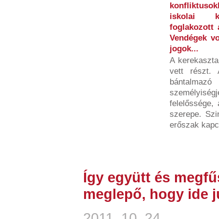
konfliktuso
iskolai ko
foglakozott
Vendégek vo
jogok...
A kerekaszta
vett részt.
bántalmaz
személyisé
felelőssége, 
szerepe. Szi
erőszak kapcs
Így együtt és megfű
meglepő, hogy ide j
2011. 10. 24