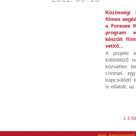
Közösségi 
filmes segéd
a Foresee K
program e
készült fil
vetítő...
A projekt 
különböző is
közvetlen b
címmel, egy
kapcsolódó ké
is ellátott, az
1
2
Kö
Hírek
A konzorciumról