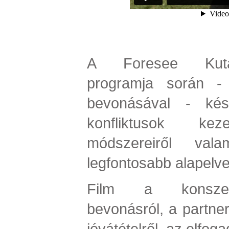
A Foresee Kuta
programja során - 
bevonásával - kész
konfliktusok keze
módszereiről val
legfontosabb alapelvei
Film a konszenz
bevonásról, a partners
jóvátételről, az elfog