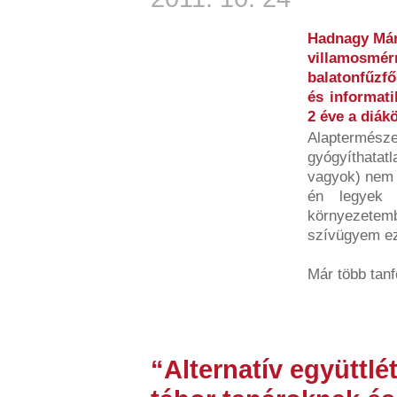
Hadnagy Már
villamosmérn
balatonfűzf
és informati
2 éve a diák
Alaptermés
gyógyíthatat
vagyok) nem 
én legyek
környezetem
szívügyem ez
Már több tanf
“Alternatív együttlé