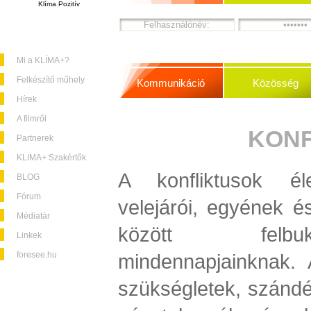
Klíma Pozitív
Mi a KLÍMA+?
Felkészítő műhely
Kommunikáció
Közösség
Hírek
A filmről
KONF
Partnerek
KLIMA+ Szakértők
A konfliktusok éle
BLOG
Fórum
velejárói, egyének é
Médiatár
között felbu
Linkek
foresee.hu
mindennapjainknak. 
szükségletek, szándé