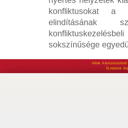
konfliktusokat a 
elindításának szo
konfliktuskezelé
sokszínűsége egyedül
Hírek
A konzorciumról
Írj nekünk
Im