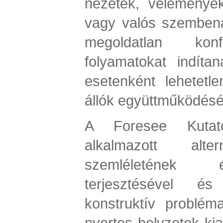
nézetek, vélemények
vagy valós szembená
megoldatlan konfl
folyamatokat indíta
esetenként lehetet
állók együttműködését
A Foresee Kutató
alkalmazott alter
szemléletének 
terjesztésével é
konstruktív problém
nyertes helyzetek kia