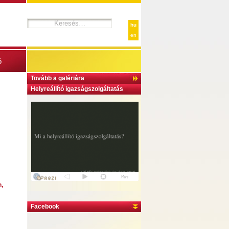
hu
en
ó
Tovább a galériára
Helyreállító igazságszolgáltatás
n,
Facebook