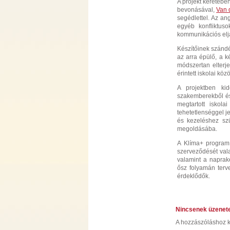
A projekt keretébe
bevonásával,
Van 
segédlettel. Az ang
egyéb konfliktuso
kommunikációs elj
Készítőinek szándé
az arra épülő, a k
módszertan elterj
érintett iskolai k
A projektben kid
szakemberekből és k
megtartott iskol
tehetetlenséggel j
és kezeléshez szü
megoldásába.
A Klíma+ program 
szerveződését val
valamint a naprak
ősz folyamán terv
érdeklődők.
Nincsenek üzenet
A hozzászóláshoz k