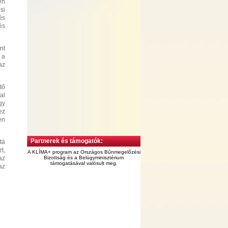
en
si
és
és
nt
 a
az
tő
al
gy
ez
en
Partnerek és támogatók:
tá
t,
A KLÍMA+ program az Országos Bűnmegelőzési
az
Bizottság és a Belügyminisztérium
támogatásával valósult meg.
az