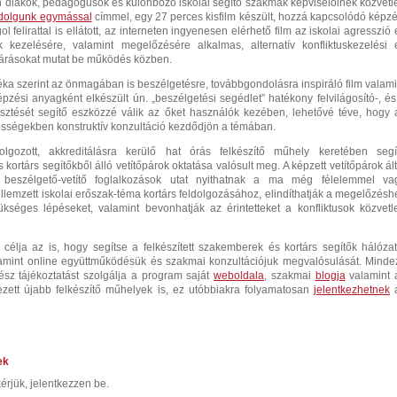
n diákok, pedagógusok és különböző iskolai segítő szakmák képviselőinek közvetl
dolgunk egymással
címmel, egy 27 perces kisfilm készült, hozzá kapcsolódó képzé
ol felirattal is ellátott, az interneten ingyenesen elérhető film az iskolai agresszió 
k kezelésére, valamint megelőzésére alkalmas, alternatív konfliktuskezelési 
árásokat mutat be működés közben.
ka szerint az önmagában is beszélgetésre, továbbgondolásra inspiráló film valami
épzési anyagként elkészült ún. „beszélgetési segédlet” hatékony felvilágosító-, és
esztését segítő eszközzé válik az őket használók kezében, lehetővé téve, hogy 
özösségekben konstruktív konzultáció kezdődjön a témában.
olgozott, akkreditálásra kerülő hat órás felkészítő műhely keretében segí
ortárs segítőkből álló vetítőpárok oktatása valósult meg. A képzett vetítőpárok ált
ai beszélgető-vetítő foglalkozások utat nyithatnak a ma még félelemmel va
ellemzett iskolai erőszak-téma kortárs feldolgozásához, elindíthatják a megelőzésh
kséges lépéseket, valamint bevonhatják az érintetteket a konfliktusok közvetl
célja az is, hogy segítse a felkészített szakemberek és kortárs segítők hálózat
amint online együttműködésük és szakmai konzultációjuk megvalósulását. Mindez
ész tájékoztatást szolgálja a program saját
weboldala
, szakmai
blogja
valamint 
ezett újabb felkészítő műhelyek is, ez utóbbiakra folyamatosan
jelentkezhetnek
ek
érjük, jelentkezzen be.