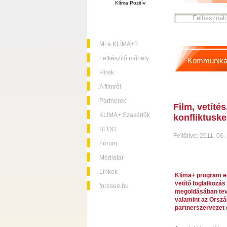
Klíma Pozitív
Mi a KLÍMA+?
Felkészítő műhely
Kommuniká
Hírek
A filmről
Partnerek
Film, vetíté
KLIMA+ Szakértők
konfliktusk
BLOG
Feltöltve: 2011. 06.
Fórum
Médiatár
Linkek
Klíma+ program eg
vetítő foglalkozás
foresee.hu
megoldásában tev
valamint az Orszá
partnerszervezet d