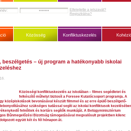
Elfelejtette a jelszavát?
Regisztrálna?
ció
Közösség
Konfliktuskezelés
Kohézi
s, beszélgetés – új program a hatékonyabb iskolai
ezeléshez
 16.
Közösségi konfliktuskezelés az iskolában – filmes segédletet és
felkészítő műhelyt biztosít a Foresee Kutatócsoport programja. A
y középiskolások bevonásával készült filmmel és az erre épülő beszélgető-
 lebonyolításához szükséges tudással segíti az iskolai konfliktusok kezelésébe
ékenykedő felnőttek és kortárs segítők munkáját. A Belügyminisztérium
gos Bűnmegelőzési Bizottság támogatásával megvalósult projektben kilenc
olgozott együtt két és fél hónapon át.