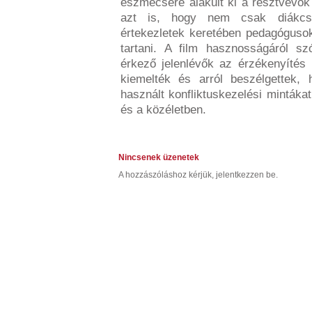
eszmecsere alakult ki a résztvevők 
azt is, hogy nem csak diákcsop
értekezletek keretében pedagógusok
tartani. A film hasznosságáról 
érkező jelenlévők az érzékenyítés 
kiemelték és arról beszélgettek, 
használt konfliktuskezelési mintáka
és a közéletben.
Nincsenek üzenetek
A hozzászóláshoz kérjük, jelentkezzen be.