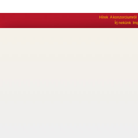
Hírek
A konzorciumról
Írj nekünk
Im