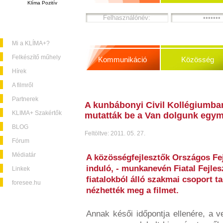
Klíma Pozitív
Mi a KLÍMA+?
Felkészítő műhely
Kommunikáció
Közösség
Hírek
A filmről
Partnerek
A kunbábonyi Civil Kollégiumba
KLIMA+ Szakértők
mutatták be a Van dolgunk egym
BLOG
Feltöltve: 2011. 05. 27.
Fórum
Médiatár
A közösségfejlesztők Országos Fe
induló, - munkanevén Fiatal Fejles
Linkek
fiatalokból álló szakmai csoport t
foresee.hu
nézhették meg a filmet.
Annak késői időpontja ellenére, a v