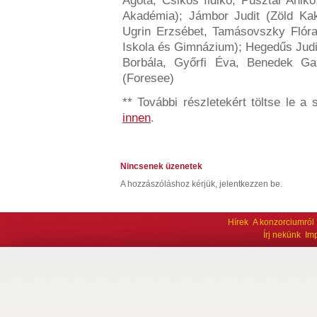
Ágota, Csikós Ildikó, Pusztai Anik
Akadémia); Jámbor Judit (Zöld Ka
Ugrin Erzsébet, Tamásovszky Flór
Iskola és Gimnázium); Hegedűs Judit
Borbála, Győrfi Éva, Benedek Gab
(Foresee)
**
További részletekért töltse le a
innen
.
Nincsenek üzenetek
A hozzászóláshoz kérjük, jelentkezzen be.
Hírek
A konzorciumról
Írj nekünk
Im