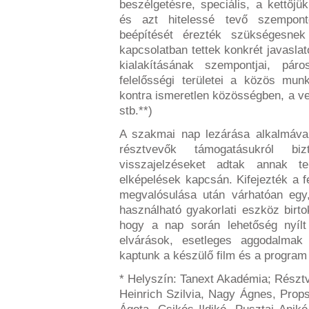
beszélgetésre, speciális, a kettőj
és azt hitelessé tevő szempont
beépítését érezték szükségesne
kapcsolatban tettek konkrét javasla
kialakításának szempontjai, páro
felelősségi területei a közös mu
kontra ismeretlen közösségben, a vet
stb.**
)
A szakmai nap lezárása alkalmával
résztvevők támogatásukról biz
visszajelzéseket adtak annak te
elképelések kapcsán. Kifejezték a f
megvalósulása után várhatóan egy,
használható gyakorlati eszköz birto
hogy a nap során lehetőség nyílt
elvárások, esetleges aggodalmak 
kaptunk a készülő film és a program
*
Helyszín: Tanext Akadémia; Részt
Heinrich Szilvia, Nagy Ágnes, Prop