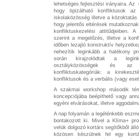
lehetséges fejlesztési irányaira. Az
hogy tipizálható konfliktusok a
iskolaközösség illetve a közoktatás 
hogy jelentős eltérések mutatkozna
konfliktuskezelési attitűdjeiben
szerint a megelőzés, illetve a konf
időben lezajló konstruktív helyzetk
nehezítik leginkább a hatékony p
során kirajzolódtak a legi
osztályközösségek és az e
konfliktuskategóriák: a kirekes
konfliktusok és a verbális (vagy eset
A szakmai workshop második témá
koncepciójába beépíthető vagy ann
egyéni elvárásokat, illetve aggodal
A nap folyamán a legélénkebb eszm
bontakozott ki. Mivel a Klíma+ pr
velük dolgozó kortárs segítőkből áll
közösen készülnek fel egy kortá