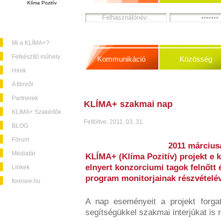
Klíma Pozitív
Mi a KLÍMA+?
Felkészítő műhely
Kommunikáció
Közösség
Hírek
A filmről
Partnerek
KLÍMA+ szakmai nap
KLIMA+ Szakértők
Feltöltve: 2011. 03. 31.
BLOG
Fórum
2011 március
Médiatár
KLÍMA+ (Klíma Pozitív) projekt e 
elnyert konzorciumi tagok felnőtt 
Linkek
program monitorjainak részvételév
foresee.hu
A nap eseményeit a projekt forgat
segítségükkel szakmai interjúkat is 