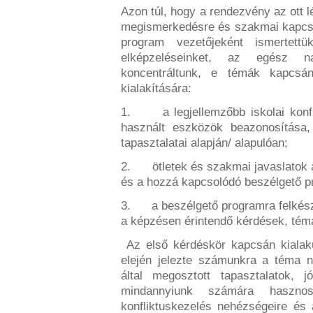
Azon túl, hogy a rendezvény az ott l
megismerkedésre és szakmai kapcsol
program vezetőjeként ismertet
elképzeléseinket, az egész
koncentráltunk, e témák kapcsá
kialakítására:
1. a legjellemzőbb iskolai konfl
használt eszközök beazonosítása, 
tapasztalatai alapján/ alapulóan;
2. ötletek és szakmai javaslatok a
és a hozzá kapcsolódó beszélgető 
3. a beszélgető programra felkészí
a képzésen érintendő kérdések, tém
Az első kérdéskör kapcsán kialaku
elején jelezte számunkra a téma n
által megosztott tapasztalatok, 
mindannyiunk számára hasznos 
konfliktuskezelés nehézségeire és 