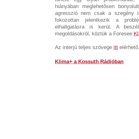
hiányában meglehetősen bonyolult
agresszió nem csak a szegény isk
fokozottan jelentkezik a prob
elhallgatásra is kerül. A besz
megoldásokról, köztük a Foresee
K
Az interjú teljes szövege
itt
elérhető
Klima+ a Kossuth Rádióban