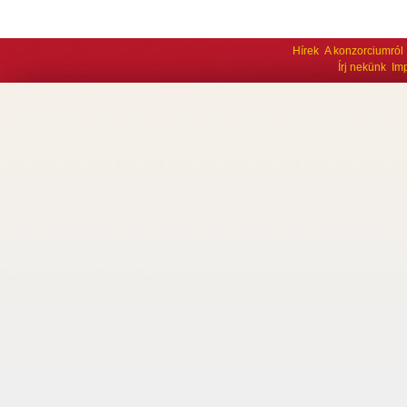
Hírek
A konzorciumról
Írj nekünk
Im