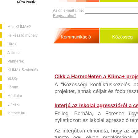
Klíma Pozitív
Az ön e-mail címe:
Regisztrálna?
Mi a KLÍMA+?
Felkészítő műhely
Kommunikáció
Közösség
Hírek
A filmről
Partnerek
KLIMA+ Szakértők
Cikk a HarmoNeten a Klima+ proje
BLOG
A "Közösségi konfliktuskezelés a
Fórum
projektet, annak céljait és főbb rész
Médiatár
Linkek
Interjú az iskolai agresszióról a 
Fellegi Borbála, a Foresee üg
foresee.hu
nyilatkozott az iskolai agresszió té
Az interjúban elmondta, hogy az a
tünete egy olyan problémának,