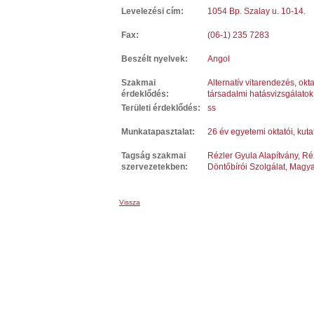
Levelezési cím:
1054 Bp. Szalay u. 10-14.
Fax:
(06-1) 235 7283
Beszélt nyelvek:
Angol
Szakmai
Alternatív vitarendezés, okt
érdeklődés:
társadalmi hatásvizsgálatok (
Területi érdeklődés:
ss
Munkatapasztalat:
26 év egyetemi oktatói, kuta
Tagság szakmai
Rézler Gyula Alapítvány, Ré
szervezetekben:
Döntőbírói Szolgálat, Magy
Vissza