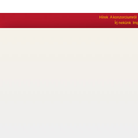
Hírek
A konzorciumról
Írj nekünk
Im