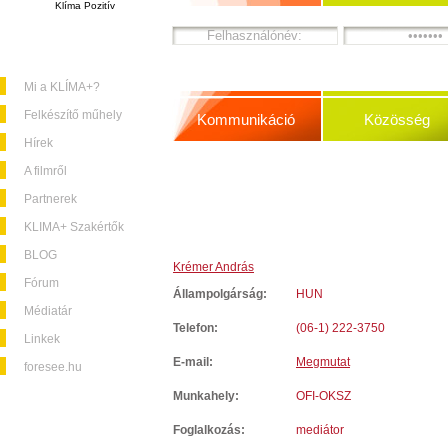
Klíma Pozitív
Mi a KLÍMA+?
Felkészítő műhely
Kommunikáció
Közösség
Hírek
A filmről
Partnerek
KLIMA+ Szakértők
BLOG
Krémer András
Fórum
Állampolgárság:
HUN
Médiatár
Telefon:
(06-1) 222-3750
Linkek
E-mail:
Megmutat
foresee.hu
Munkahely:
OFI-OKSZ
Foglalkozás:
mediátor