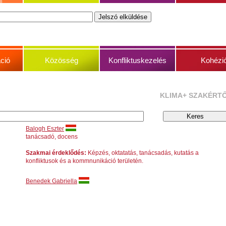
ció
Közösség
Konfliktuskezelés
Kohézi
KLIMA+ SZAKÉRT
Balogh Eszter
tanácsadó, docens
Szakmai érdeklődés:
Képzés, oktatatás, tanácsadás, kutatás a
konfliktusok és a kommnunikáció területén.
Benedek Gabriella