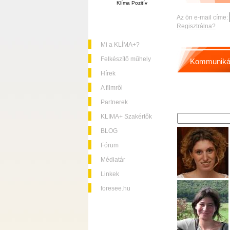
Klíma Pozitív
Az ön e-mail címe:
Regisztrálna?
Mi a KLÍMA+?
Felkészítő műhely
Kommuniká
Hírek
A filmről
Partnerek
KLIMA+ Szakértők
BLOG
Fórum
Médiatár
Linkek
foresee.hu