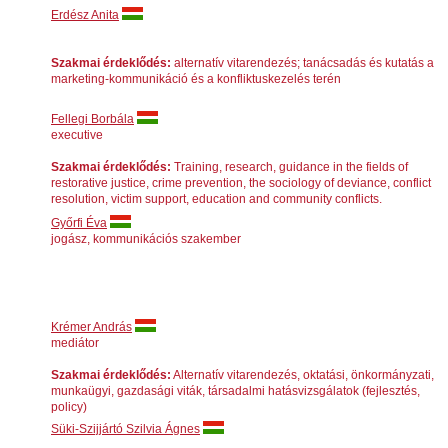
Erdész Anita
Szakmai érdeklődés:
alternatív vitarendezés; tanácsadás és kutatás a
marketing-kommunikáció és a konfliktuskezelés terén
Fellegi Borbála
executive
Szakmai érdeklődés:
Training, research, guidance in the fields of
restorative justice, crime prevention, the sociology of deviance, conflict
resolution, victim support, education and community conflicts.
Győrfi Éva
jogász, kommunikációs szakember
Krémer András
mediátor
Szakmai érdeklődés:
Alternatív vitarendezés, oktatási, önkormányzati,
munkaügyi, gazdasági viták, társadalmi hatásvizsgálatok (fejlesztés,
policy)
Süki-Szijjártó Szilvia Ágnes