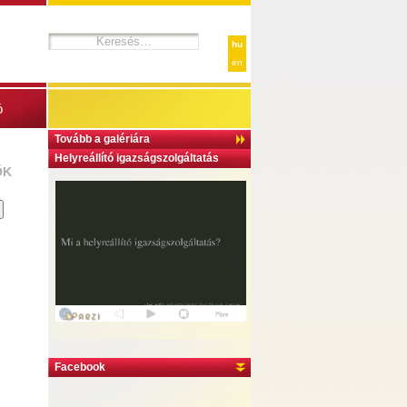
hu
en
ó
Tovább a galériára
Helyreállító igazságszolgáltatás
ŐK
Facebook