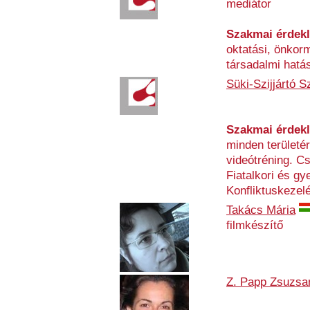
mediátor
Szakmai érdek
oktatási, önkor
társadalmi hatás
Süki-Szijjártó S
Szakmai érdek
minden területé
videótréning. C
Fiatalkori és g
Konfliktuskezelé
Takács Mária
filmkészítő
Z. Papp Zsuzsa