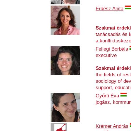
Erdész Anita
Szakmai érdek
tanácsadás és 
a konfliktuskeze
Fellegi Borbála
executive
Szakmai érdek
the fields of res
sociology of dev
support, educat
Győrfi Éva
jogász, kommun
Krémer András