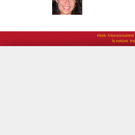
Hírek
A konzorciumról
Írj nekünk
Im