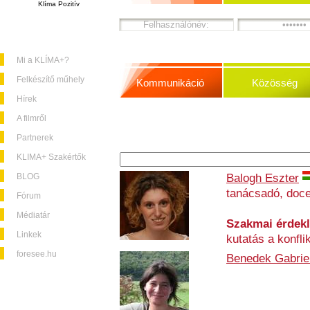
Klíma Pozitív
Mi a KLÍMA+?
Felkészítő műhely
Kommunikáció
Közösség
Hírek
A filmről
Partnerek
KLIMA+ Szakértők
BLOG
Balogh Eszter
tanácsadó, doc
Fórum
Médiatár
Szakmai érdek
Linkek
kutatás a konfl
foresee.hu
Benedek Gabriel