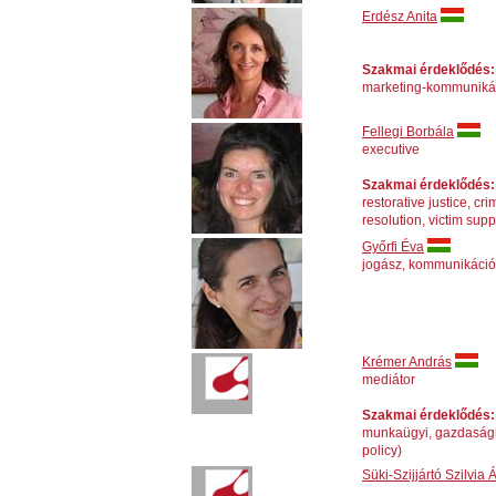
Erdész Anita
Szakmai érdeklődés:
marketing-kommunikáci
Fellegi Borbála
executive
Szakmai érdeklődés:
restorative justice, cr
resolution, victim sup
Győrfi Éva
jogász, kommunikáci
Krémer András
mediátor
Szakmai érdeklődés:
munkaügyi, gazdasági v
policy)
Süki-Szijjártó Szilvia