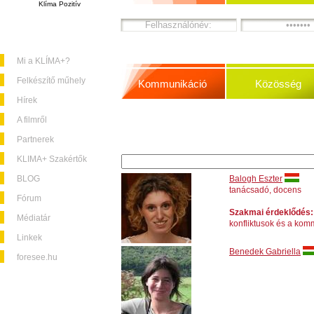
Klíma Pozitív
Mi a KLÍMA+?
Felkészítő műhely
Kommunikáció
Közösség
Hírek
A filmről
Partnerek
KLIMA+ Szakértők
BLOG
Balogh Eszter
tanácsadó, docens
Fórum
Szakmai érdeklődés:
Médiatár
konfliktusok és a kom
Linkek
Benedek Gabriella
foresee.hu