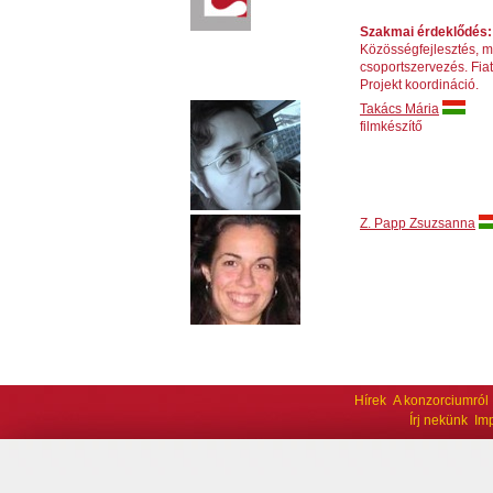
Szakmai érdeklődés:
Közösségfejlesztés, m
csoportszervezés. Fiat
Projekt koordináció.
Takács Mária
filmkészítő
Z. Papp Zsuzsanna
Hírek
A konzorciumról
Írj nekünk
Im