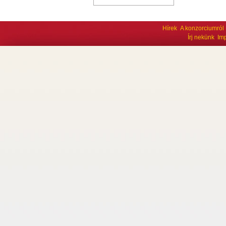
Hírek
A konzorciumról
Írj nekünk
Im