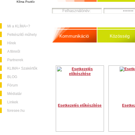
Klíma Pozitív
Mi a KLÍMA+?
Felkészítő műhely
Kommunikáció
Közösség
Hírek
A filmről
Partnerek
KLIMA+ Szakértők
BLOG
Fórum
Médiatár
Linkek
Esetkezelés előkészítése
Esetke
foresee.hu