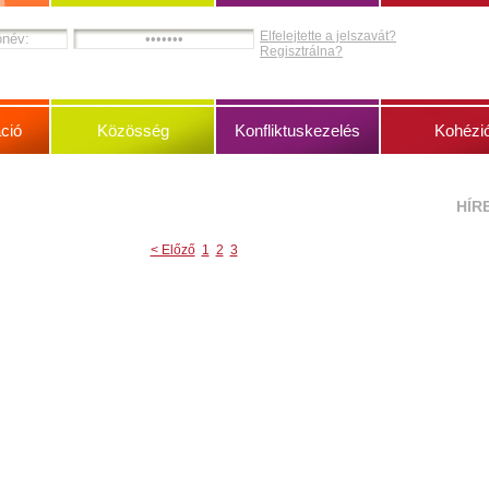
Elfelejtette a jelszavát?
Regisztrálna?
ció
Közösség
Konfliktuskezelés
Kohézi
HÍR
< Előző
1
2
3