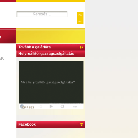
hu
en
ó
Tovább a galériára
Helyreállító igazságszolgáltatás
EK
Facebook