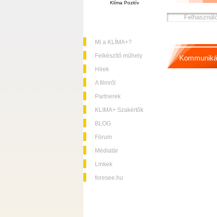
Klíma Pozitív
Mi a KLÍMA+?
Felkészítő műhely
Kommuniká
Hírek
A filmről
Partnerek
KLIMA+ Szakértők
BLOG
Fórum
Médiatár
Linkek
foresee.hu