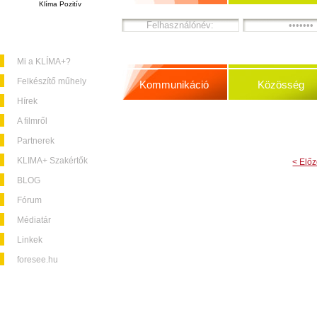
Klíma Pozitív
Mi a KLÍMA+?
Felkészítő műhely
Kommunikáció
Közösség
Hírek
A filmről
Partnerek
KLIMA+ Szakértők
< Elő
BLOG
Fórum
Médiatár
Linkek
foresee.hu