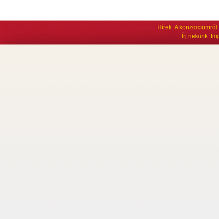
Hírek
A konzorciumról
Írj nekünk
Im