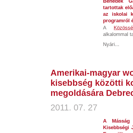
Benedek Ga
tartottak el
az iskolai 
programról és
A
Közössé
alkalommal t
Nyári...
Amerikai-magyar wo
kisebbség közötti k
megoldására Debre
2011. 07. 27
A Másság 
Kisebbségi 