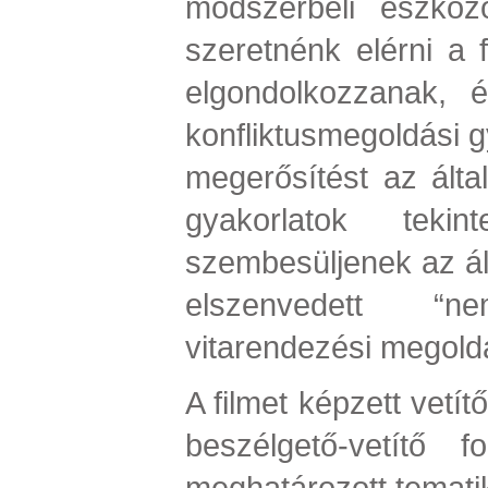
módszerbeli eszköz
szeretnénk elérni a 
elgondolkozzanak, és
konfliktusmegoldási g
megerősítést az által
gyakorlatok tekin
szembesüljenek az ál
elszenvedett “n
vitarendezési megoldá
A filmet képzett vetí
beszélgető-vetítő f
meghatározott temati