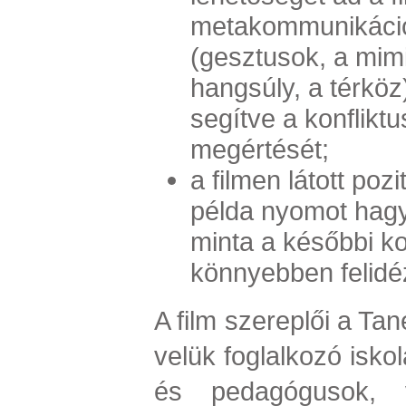
metakommunikáci
(
gesztusok, a mimi
hangsúly, a térköz
segítve a konfliktu
megértését;
a filmen látott poz
példa nyomot hag
minta a későbbi ko
könnyebben felidé
A film szereplői a Tan
velük foglalkozó isko
és pedagógusok, 