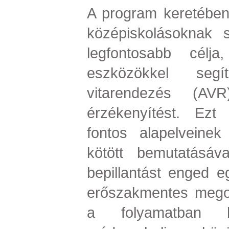
A program keretében 
középiskolásoknak 
legfontosabb célja
eszközökkel segí
vitarendezés (AVR
érzékenyítést. Ez
fontos alapelveinek 
kötött bemutatásáva
bepillantást enged e
erőszakmentes megol
a folyamatban ha