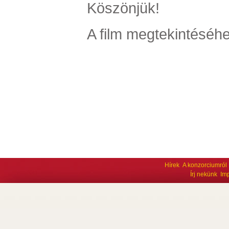
Köszönjük!
A film megtekintéséhe
Hírek
A konzorciumról
Írj nekünk
Im