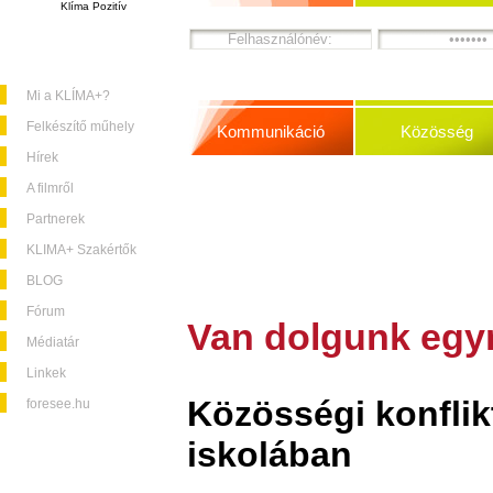
Klíma Pozitív
Mi a KLÍMA+?
Felkészítő műhely
Kommunikáció
Közösség
Hírek
A filmről
Partnerek
KLIMA+ Szakértők
BLOG
Fórum
Van dolgunk egy
Médiatár
Linkek
Közösségi konflik
foresee.hu
iskolában