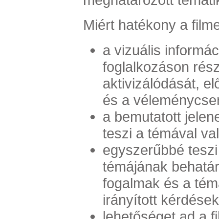
Miért hatékony a filme
a vizuális informác
foglalkozáson rés
aktivizálódását, el
és a véleménycser
a bemutatott jele
teszi a témával va
egyszerűbbé teszi
témájának behatár
fogalmak és a té
irányított kérdése
lehetőséget ad a f