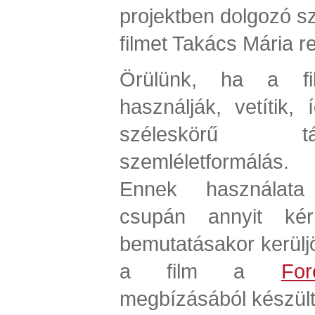
projektben dolgozó sz
filmet Takács Mária r
Örülünk, ha a fi
használják, vetítik,
széleskörű t
szemléletformálás.
Ennek használata 
csupán annyit ké
bemutatásakor kerülj
a film a
For
megbízásából készült