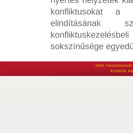
konfliktusokat a 
elindításának szo
konfliktuskezelé
sokszínűsége egyedül
Hírek
A konzorciumról
Írj nekünk
Im