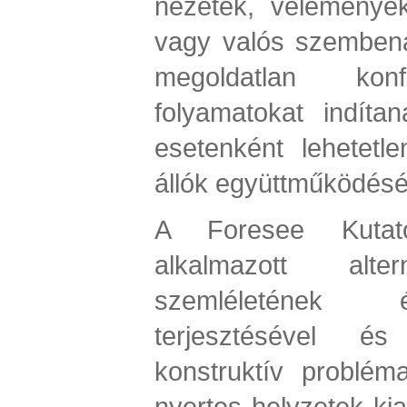
nézetek, vélemények
vagy valós szembená
megoldatlan konfl
folyamatokat indíta
esetenként lehetet
állók együttműködését
A Foresee Kutató
alkalmazott alter
szemléletének 
terjesztésével é
konstruktív problém
nyertes helyzetek kia