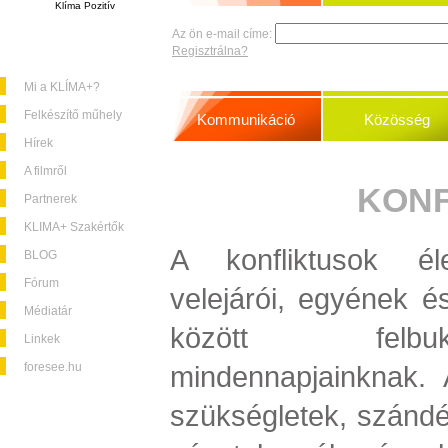
Klíma Pozitív
Az ön e-mail címe:
Regisztrálna?
Mi a KLÍMA+?
Felkészítő műhely
Kommunikáció
Közösség
Hírek
A filmről
KONF
Partnerek
KLIMA+ Szakértők
A konfliktusok éle
BLOG
Fórum
velejárói, egyének é
Médiatár
között felbu
Linkek
foresee.hu
mindennapjainknak. 
szükségletek, szándé