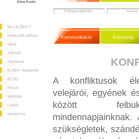
Klíma Pozitív
Mi a KLÍMA+?
Felkészítő műhely
Kommunikáció
Közösség
Hírek
A filmről
KONF
Partnerek
KLIMA+ Szakértők
A konfliktusok éle
BLOG
Fórum
velejárói, egyének é
Médiatár
között felbu
Linkek
foresee.hu
mindennapjainknak. 
szükségletek, szándé