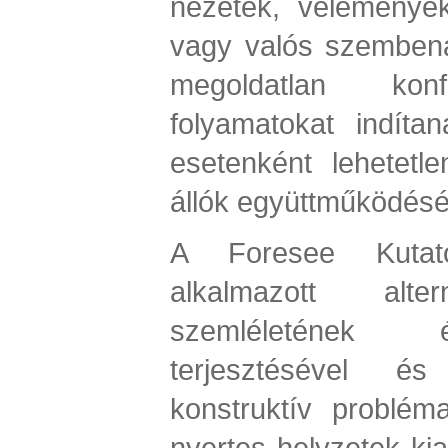
nézetek, vélemények
vagy valós szembená
megoldatlan konfl
folyamatokat indíta
esetenként lehetet
állók együttműködését
A Foresee Kutató
alkalmazott alter
szemléletének 
terjesztésével é
konstruktív problém
nyertes helyzetek kia