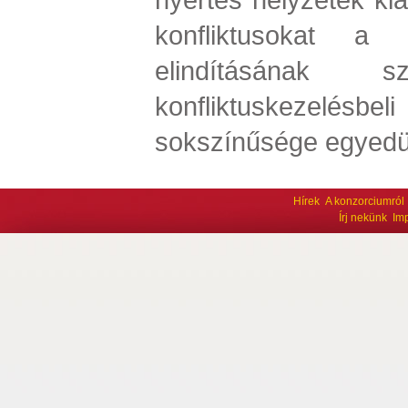
konfliktusokat a 
elindításának szo
konfliktuskezelé
sokszínűsége egyedül
Hírek
A konzorciumról
Írj nekünk
Im