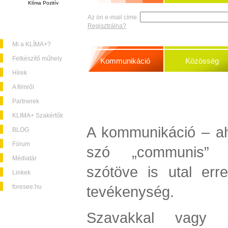
Klíma Pozitív
Az ön e-mail címe:
Regisztrálna?
Mi a KLÍMA+?
Felkészítő műhely
Kommunikáció
Közösség
Hírek
A filmről
Partnerek
KLIMA+ Szakértők
A kommunikáció – ah
BLOG
Fórum
szó „communis” (j
Médiatár
szótöve is utal err
Linkek
foresee.hu
tevékenység.
Szavakkal vagy 