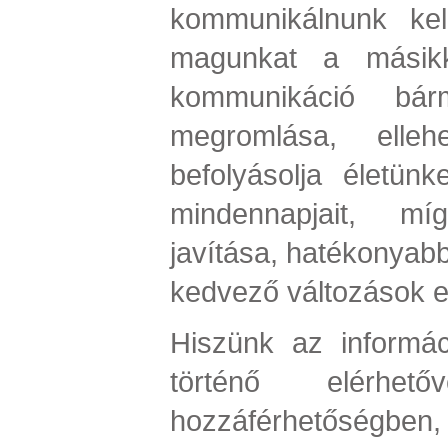
kommunikálnunk kel
magunkat a másikk
kommunikáció bár
megromlása, ellehe
befolyásolja életün
mindennapjait, m
javítása, hatékonyab
kedvező változások e
Hiszünk az informá
történő elérhet
hozzáférhetőségben,