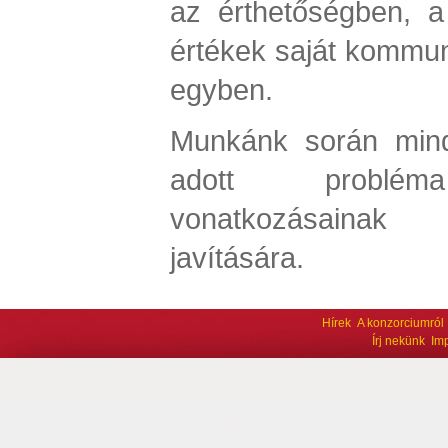
az érthetőségben, 
értékek saját kommuni
egyben.
Munkánk során mind
adott problém
vonatkozásainak 
javítására.
Hírek
A konzorciumról
Írj nekünk
Im