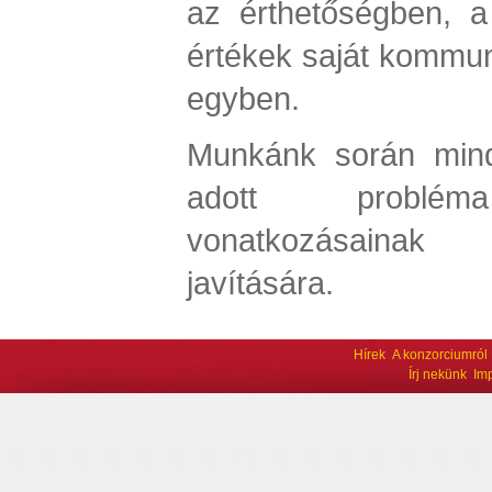
az érthetőségben, 
értékek saját kommuni
egyben.
Munkánk során mind
adott problém
vonatkozásainak 
javítására.
Hírek
A konzorciumról
Írj nekünk
Im