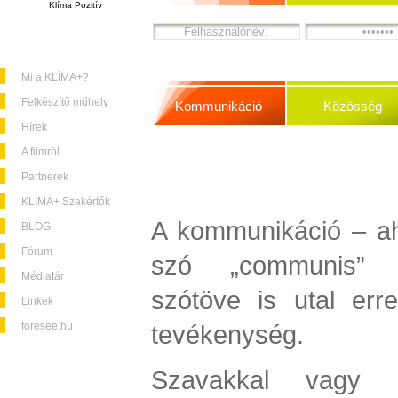
Klíma Pozitív
Mi a KLÍMA+?
Felkészítő műhely
Kommunikáció
Közösség
Hírek
A filmről
Partnerek
KLIMA+ Szakértők
A kommunikáció – ah
BLOG
Fórum
szó „communis” (j
Médiatár
szótöve is utal err
Linkek
foresee.hu
tevékenység.
Szavakkal vagy 