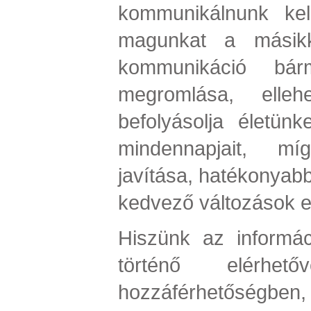
kommunikálnunk kel
magunkat a másikk
kommunikáció bár
megromlása, ellehe
befolyásolja életün
mindennapjait, m
javítása, hatékonyab
kedvező változások e
Hiszünk az informá
történő elérhet
hozzáférhetőségben,