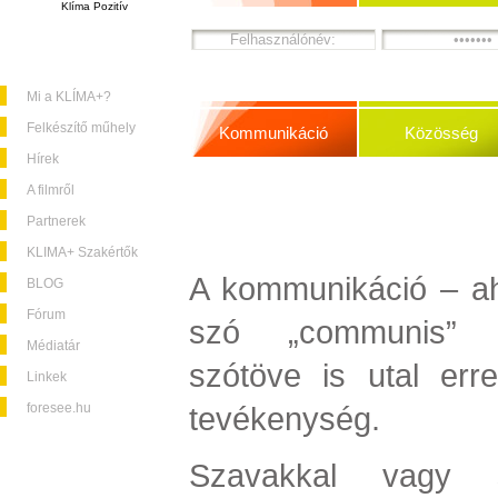
Klíma Pozitív
Mi a KLÍMA+?
Felkészítő műhely
Kommunikáció
Közösség
Hírek
A filmről
Partnerek
KLIMA+ Szakértők
A kommunikáció – ah
BLOG
Fórum
szó „communis” (j
Médiatár
szótöve is utal err
Linkek
foresee.hu
tevékenység.
Szavakkal vagy 