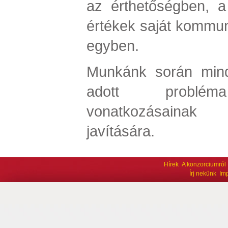
az érthetőségben, 
értékek saját kommuni
egyben.
Munkánk során mind
adott problém
vonatkozásainak 
javítására.
Hírek
A konzorciumról
Írj nekünk
Im