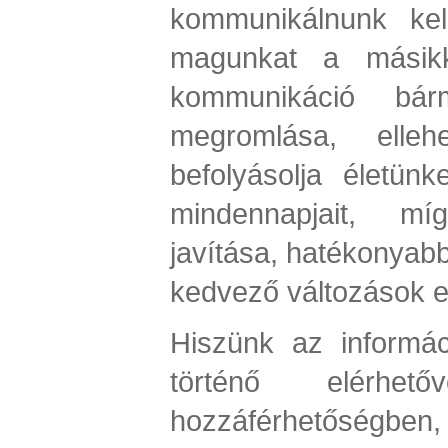
kommunikálnunk kel
magunkat a másikk
kommunikáció bár
megromlása, ellehe
befolyásolja életün
mindennapjait, m
javítása, hatékonyab
kedvező változások e
Hiszünk az informá
történő elérhet
hozzáférhetőségben,