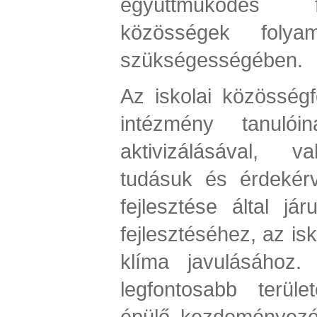
együttműködés 
közösségek folyam
szükségességében.
Az iskolai közösségf
intézmény tanulói
aktivizálásával, va
tudásuk és érdekér
fejlesztése által j
fejlesztéséhez, az isk
klíma javulásához. 
legfontosabb terüle
épülő kezdeményezés