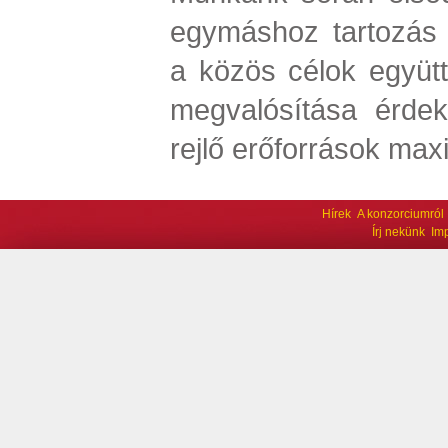
egymáshoz tartozás 
a közös célok együtt
megvalósítása érde
rejlő erőforrások max
Hírek
A konzorciumról
Írj nekünk
Im