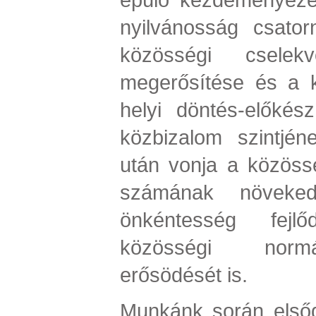
nyilvánosság csator
közösségi cselekv
megerősítése és a 
helyi döntés-előkész
közbizalom szintjé
után vonja a közös
számának növeked
önkéntesség fejl
közösségi normá
erősödését is.
Munkánk során elsőd