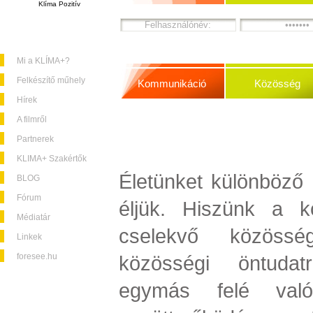
Klíma Pozitív
Mi a KLÍMA+?
Felkészítő műhely
Kommunikáció
Közösség
Hírek
A filmről
Partnerek
KLIMA+ Szakértők
Életünket különböző 
BLOG
Fórum
éljük. Hiszünk a k
Médiatár
cselekvő közössé
Linkek
foresee.hu
közösségi öntuda
egymás felé való