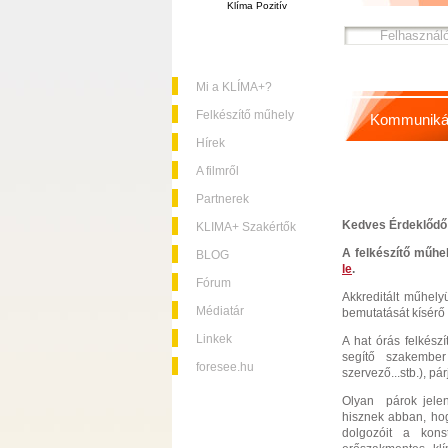
Klíma Pozitív
Mi a KLÍMA+?
Felkészítő műhely
Kommuniká
Hírek
A filmről
Partnerek
Kedves Érdeklődő
KLIMA+ Szakértők
A felkészítő műhe
BLOG
le
.
Fórum
Akkreditált műhel
Médiatár
bemutatását kísérő
Linkek
A hat órás felkészí
segítő szakember 
foresee.hu
szervező...stb.), pá
Olyan párok jelent
hisznek abban, hog
dolgozóit a kons