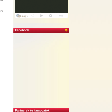
zok
kor
Facebook
Partnerek és támogatók: