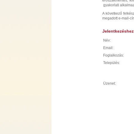
erőszakmentes, kl
gyakorlati alkalma
A következő felkész
megadott e-mail-cí
Jelentkezéshez k
Név:
Email:
Foglalkozás:
Település:
Üzenet: