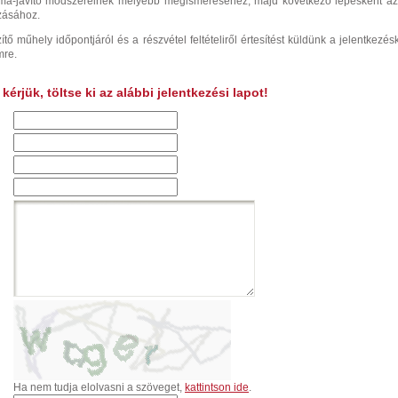
íma-javító módszereinek mélyebb megismeréséhez, majd következő lépésként a
zásához.
ítő műhely időpontjáról és a részvétel feltételiről értesítést küldünk a jelentkezés
mre.
érjük, töltse ki az alábbi jelentkezési lapot!
Ha nem tudja elolvasni a szöveget,
kattintson ide
.