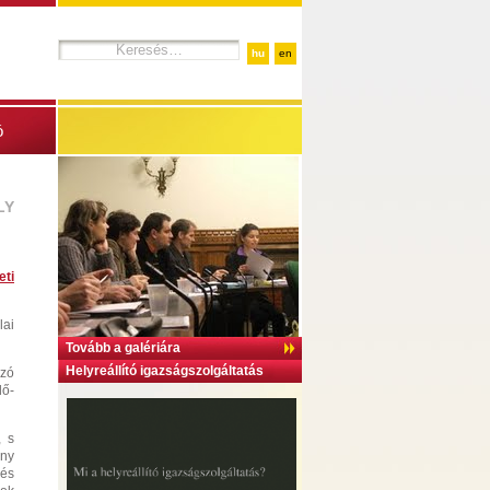
hu
en
ó
LY
eti
lai
Tovább a galériára
Helyreállító igazságszolgáltatás
ozó
dő-
, s
ény
zés