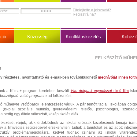
Elfelejtette a jelszavát?
Regisztrálna?
ció
Közösség
Konfliktuskezelés
Kohézi
FELKÉSZÍTŐ MŰHE
!
ly részletes, nyomtatható és e-mail-ben továbbküldhető
meghívóját innen tölth
yünk a Klíma+ program keretében készült
Van dolgunk egymással
című film
isko
beszélgető-vetítő programra
ad felkészítést.
tő műhelyre vetítőpárok jelentkezését várjuk. A pár felnőtt tagja iskolában dolg
(iskolai szociális munkás, gyerekvédelmi felelős, pszichológus, szabadi
rja pedig egy általa választott, középiskolás diák.
kezését várjuk, akik érdeklődnek az iskolai erőszak kezelésének témája iránt
y a filmvetítés segítségével érzékenyíteni tudják a tanulókat és az adott intézm
truktív problémamegoldásra, kedvet tudnak csinálni az iskolai vitarende