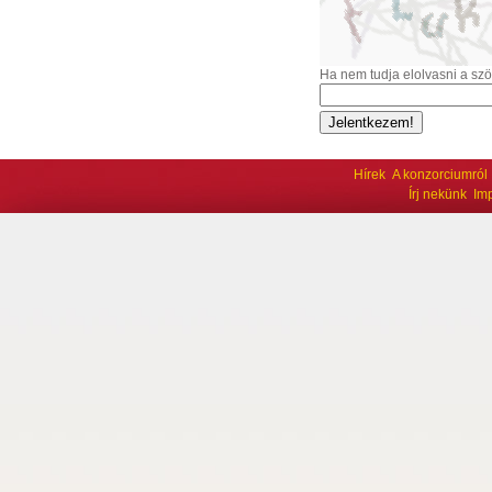
Ha nem tudja elolvasni a sz
Hírek
A konzorciumról
Írj nekünk
Im