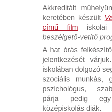
Akkreditált műhely
keretében készült
V
című film
iskolai 
beszélgető-vetítő pr
A hat órás felkészít
jelentkezését várjuk
iskolában dolgozó seg
szociális munkás, g
pszichológus, szabad
párja pedig egy 
középiskolás diák.