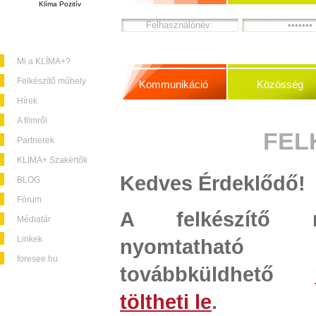
Klíma Pozitív
Mi a KLÍMA+?
Felkészítő műhely
Kommunikáció
Közösség
Hírek
A filmről
FEL
Partnerek
KLIMA+ Szakértők
Kedves Érdeklődő!
BLOG
Fórum
A felkészítő m
Médiatár
Linkek
nyomtatható 
foresee.hu
továbbküldhető
töltheti le
.