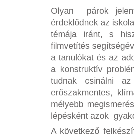
Olyan párok jelent
érdeklődnek az iskol
témája iránt, s hi
filmvetítés segítségév
a tanulókat és az ado
a konstruktív probl
tudnak csinálni az 
erőszakmentes, klím
mélyebb megismerés
lépésként azok gyako
A következő felkészí