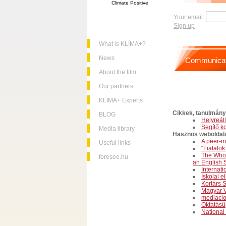
Climate Positive
Your email:
Sign up
What is KLÍMA+?
News
Communicat
About the film
Our partners
KLIMA+ Experts
Cikkek, tanulmán
BLOG
Helyreál
Segítő ko
Media library
Hasznos weboldal
A peer-m
Useful links
“Fiatalok
The Whole
foresee.hu
an English 
Internati
Iskolai 
Kortárs 
Magyar V
mediacio
Oktatásü
National