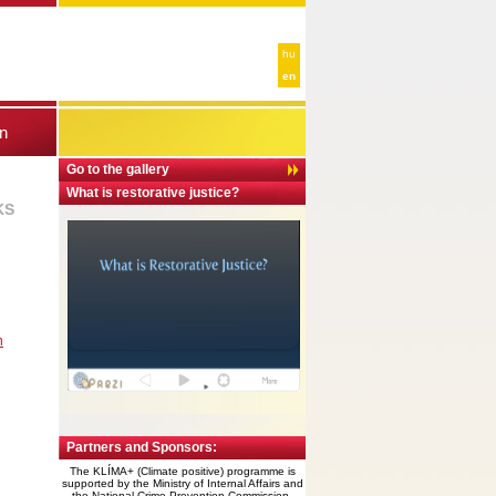
hu
en
n
Go to the gallery
What is restorative justice?
KS
n
Partners and Sponsors:
The KLÍMA+ (Climate positive) programme is
supported by the
Ministry of Internal Affairs and
the National
Crime Prevention Commission.