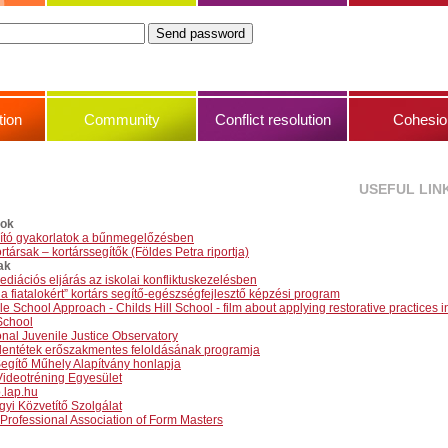
ion
Community
Conflict resolution
Cohesio
USEFUL LIN
yok
lító gyakorlatok a bűnmegelőzésben
rtársak – kortárssegítők (Földes Petra riportja)
ak
ediációs eljárás az iskolai konfliktuskezelésben
 a fiatalokért” kortárs segítő-egészségfejlesztő képzési program
 School Approach - Childs Hill School - film about applying restorative practices i
School
onal Juvenile Justice Observatory
ellentétek erőszakmentes feloldásának programja
Segítő Műhely Alapítvány honlapja
ideotréning Egyesület
.lap.hu
gyi Közvetítő Szolgálat
 Professional Association of Form Masters