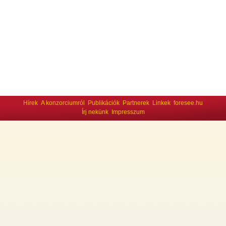
Hírek
A konzorciumról
Publikációk
Partnerek
Linkek
foresee.hu
Írj nekünk
Impresszum