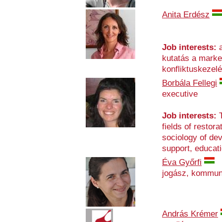
Anita Erdész
Job interests:
a
kutatás a mark
konfliktuskezelé
Borbála Fellegi
executive
Job interests:
T
fields of restora
sociology of dev
support, educat
Éva Győrfi
jogász, kommun
András Krémer