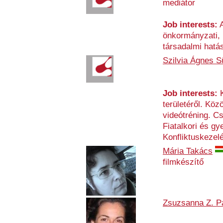
mediátor
Job interests:
A
önkormányzati, 
társadalmi hatás
Szilvia Ágnes Sü
Job interests:
K
területéről. Köz
videótréning. C
Fiatalkori és g
Konfliktuskezelé
Mária Takács
filmkészítő
Zsuzsanna Z. P