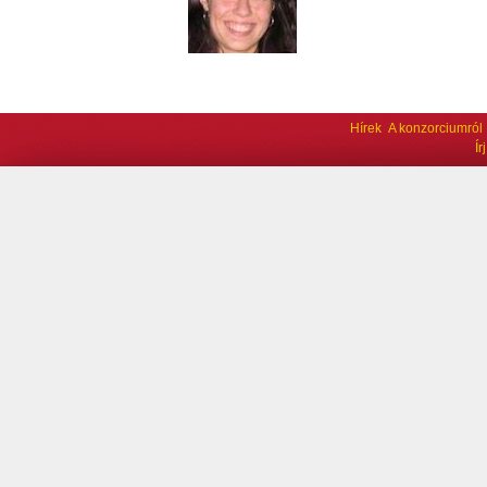
Hírek
A konzorciumról
Í