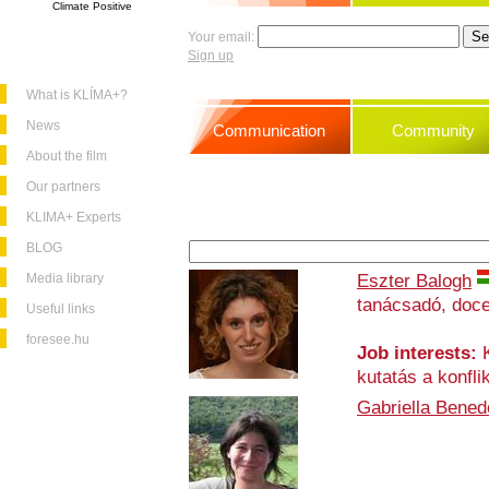
Climate Positive
Your email:
Sign up
What is KLÍMA+?
News
Communication
Community
About the film
Our partners
KLIMA+ Experts
BLOG
Media library
Eszter Balogh
tanácsadó, doc
Useful links
foresee.hu
Job interests:
K
kutatás a konfl
Gabriella Bened