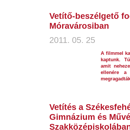
Vetítő-beszélgető f
Móravárosiban
2011. 05. 25
A filmmel ka
kaptunk. Tú
amit neheze
ellenére a
megragadták 
Vetítés a Székesfehé
Gimnázium és Művé
Szakközépiskolába