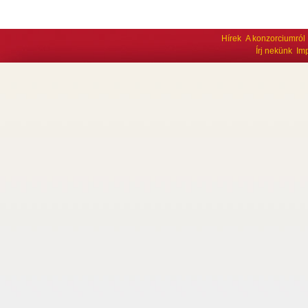
Hírek
A konzorciumról
Írj nekünk
Im