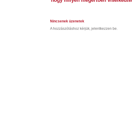
hogy milyen megértően viselkedtek
Nincsenek üzenetek
A hozzászóláshoz kérjük, jelentkezzen be.