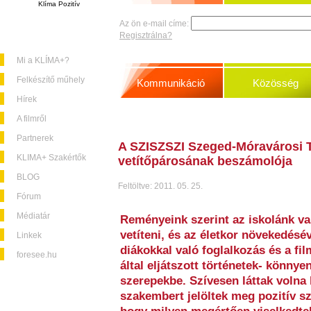
Klíma Pozitív
Az ön e-mail címe:
Regisztrálna?
Mi a KLÍMA+?
Felkészítő műhely
Kommunikáció
Közösség
Hírek
A filmről
Partnerek
A SZISZSZI Szeged-Móravárosi 
KLIMA+ Szakértők
vetítőpárosának beszámolója
BLOG
Feltöltve: 2011. 05. 25.
Fórum
Médiatár
Reményeink szerint az iskolánk v
vetíteni, és az életkor növekedés
Linkek
diákokkal való foglalkozás és a fi
foresee.hu
által eljátszott történetek- könny
szerepekbe. Szívesen láttak volna
szakembert jelöltek meg pozitív s