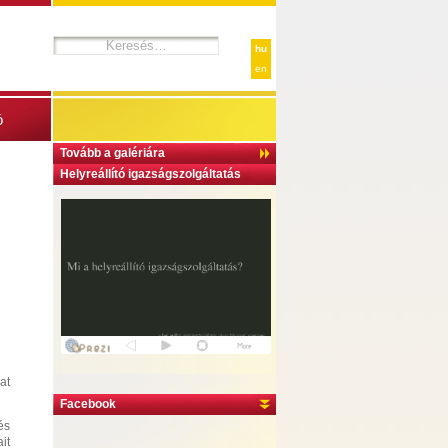
hu
en
ó
Tovább a galériára
Helyreállító igazságszolgáltatás
at
Facebook
és
it