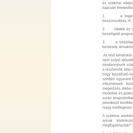
és szakmai elkép
kapcsán törekedtün
1. a legjellemz
beazonosítása, ill.
2. ötletek és sza
beszélgető progra
3. a beszélgető 
kérdések, témakör
Az első kérdéskör 
nem szűnő aktualitá
mindannyiunk számá
a résztvevők által 
hogy tipizálható k
szintjén egyaránt 
intézmények konf
megelőzés, illetve 
modellek és gyako
során kirajzolódt
jelentkező konflik
(vagy esetlegesen f
A szakmai worksho
annak kivitelez
megfogalmaztak**.