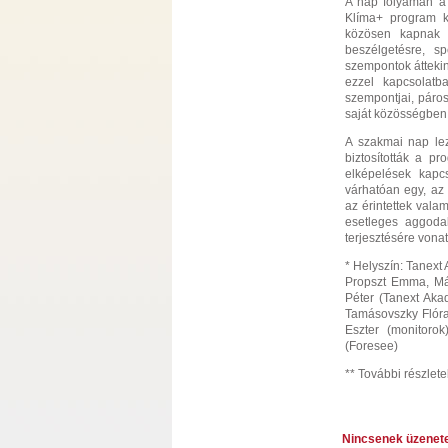
A nap folyamán a 
Klíma+ program ké
közösen kapnak o
beszélgetésre, sp
szempontok átteki
ezzel kapcsolatba
szempontjai, páros
saját közösségben k
A szakmai nap lez
biztosították a pr
elképelések kapc
várhatóan egy, az 
az érintettek vala
esetleges aggoda
terjesztésére vona
*
Helyszín: Tanext
Propszt Emma, Mát
Péter (Tanext Aka
Tamásovszky Flóra
Eszter (monitorok
(Foresee)
**
További részlete
Nincsenek üzenet