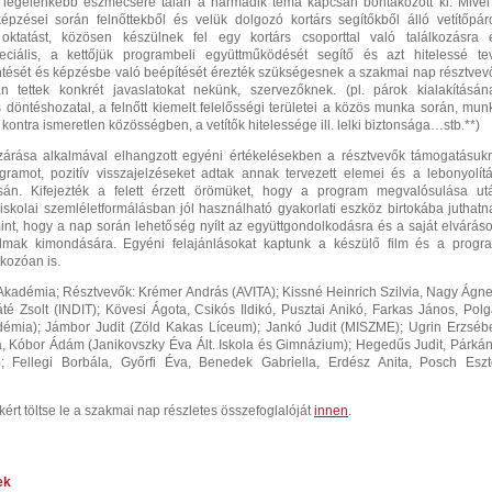
legélénkebb eszmecsere talán a harmadik téma kapcsán bontakozott ki. Mivel
pzései során felnőttekből és velük dolgozó kortárs segítőkből álló vetítőpár
ktatást, közösen készülnek fel egy kortárs csoporttal való találkozásra 
eciális, a kettőjük programbeli együttműködését segítő és azt hitelessé te
ntését és képzésbe való beépítését érezték szükségesnek a szakmai nap résztvevő
n tettek konkrét javaslatokat nekünk, szervezőknek. (pl. párok kialakításán
 döntéshozatal, a felnőtt kiemelt felelősségi területei a közös munka során, mun
ontra ismeretlen közösségben, a vetítők hitelessége ill. lelki biztonsága…stb.**
)
árása alkalmával elhangzott egyéni értékelésekben a résztvevők támogatásukr
ogramot, pozitív visszajelzéseket adtak annak tervezett elemei és a lebonyolítá
sán. Kifejezték a felett érzett örömüket, hogy a program megvalósulása ut
iskolai szemléletformálásban jól használható gyakorlati eszköz birtokába juthatn
mint, hogy a nap során lehetőség nyílt az együttgondolkodásra és a saját elváráso
lmak kimondására. Egyéni felajánlásokat kaptunk a készülő film és a progr
tkozóan is.
 Akadémia; Résztvevők: Krémer András (AVITA); Kissné Heinrich Szilvia, Nagy Ágne
é Zsolt (INDIT); Kövesi Ágota, Csikós Ildikó, Pusztai Anikó, Farkas János, Polg
démia); Jámbor Judit (Zöld Kakas Líceum); Jankó Judit (MISZME); Ugrin Erzsébe
, Kóbor Ádám (Janikovszky Éva Ált. Iskola és Gimnázium); Hegedűs Judit, Párkán
); Fellegi Borbála, Győrfi Éva, Benedek Gabriella, Erdész Anita, Posch Eszt
kért töltse le a szakmai nap részletes összefoglalóját
innen
.
ek