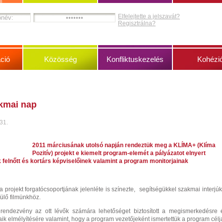
Elfelejtette a jelszavát?
Regisztrálna?
ció
Közösség
Konfliktuskezelés
Kohézi
kmai nap
 31.
2011 márciusának utolsó napján rendeztük meg a KLÍMA+ (Klíma
Pozitív) projekt e kiemelt program-elemét a pályázatot elnyert
 felnőtt és kortárs képviselőinek valamint a program monitorjainak
 projekt forgatócsoportjának jelenléte is színezte, segítségükkel szakmai interjúk
zülő filmünkhöz.
rendezvény az ott lévők számára lehetőséget biztosított a megismerkedésre 
ik elmélyítésére valamint, hogy a program vezetőjeként ismertettük a program célja