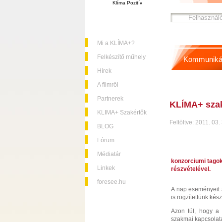
Klíma Pozitív
Mi a KLÍMA+?
Felkészítő műhely
Kommuniká
Hírek
A filmről
Partnerek
KLÍMA+ sza
KLIMA+ Szakértők
Feltöltve: 2011. 03.
BLOG
Fórum
Médiatár
konzorciumi tagok
Linkek
részvételével.
foresee.hu
A nap eseményeit a
is rögzítettünk kés
Azon túl, hogy a 
szakmai kapcsolata