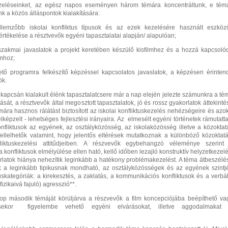
zeléseinket, az egész napos eseményen három témára koncentráltunk, e tém
k a közös álláspontok kialakítására:
őbb iskolai konfliktus típusok és az ezek kezelésére használt eszköz
 értékelése a résztvevők egyéni tapasztalatai alapján/ alapulóan;
kmai javaslatok a projekt keretében készülő kisfilmhez és a hozzá kapcsoló
mhoz;
programra felkészítő képzéssel kapcsolatos javaslatok, a képzésen érinten
ök.
kapcsán kialakult élénk tapasztalatcsere már a nap elején jelezte számunkra a té
sát, a résztvevők által megosztott tapasztalatok, jó és rossz gyakorlatok áttekinté
ra hasznos rálátást biztosított az iskolai konfliktuskezelés nehézségeire és azok
elképzelt - lehetséges fejlesztési irányaira. Az elmesélt egyéni történetek rámutatta
onfliktusok az egyének, az osztályközösség, az iskolaközösség illetve a közoktat
fellelhetők valamint, hogy jelentős eltérések mutatkoznak a különböző közoktatá
liktuskezelési attitűdjeiben. A részvevők egybehangzó véleménye szerint
a konfliktusok elmélyülése ellen ható, kellő időben lezajló konstruktív helyzetkezelé
rlatok hiánya nehezítik leginkább a hatékony problémakezelést. A téma átbeszélé
ak a leginkább tipikusnak mondható, az osztályközösségek és az egyének szintj
tuskategóriák: a kirekesztés, a zaklatás, a kommunikációs konfliktusok és a verbál
izikaivá fajuló) agresszi
ó**.
p második témáját körüljárva a részvevők a film koncepciójába beépíthető va
ésekor figyelembe vehető egyéni elvárásokat, illetve aggodalmakat 