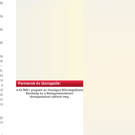
ák
ök
dó
dő
ma
se
 -
k,
ás
si
Partnerek és támogatók:
 a
si
A KLÍMA+ program az Országos Bűnmegelőzési
Bizottság és a Belügyminisztérium
se
támogatásával valósult meg.
én
is
gy
is