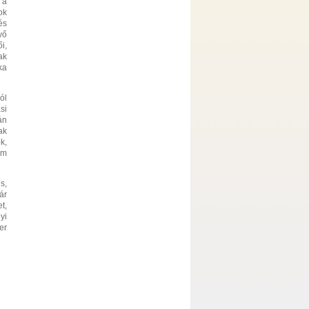
 a
ok
és
vő
i,
ak
ka
ól
si
án
ak
k,
am
s,
ár
t,
yi
er