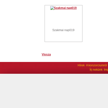
Szakmai nap019
Vissza
Hírek
A konzorciumról
Írj nekünk
Im