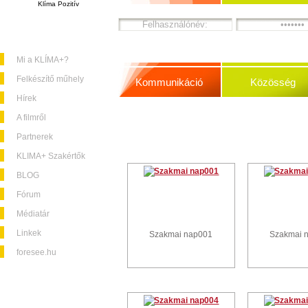
Klíma Pozitív
Mi a KLÍMA+?
Felkészítő műhely
Kommunikáció
Közösség
Hírek
A filmről
Partnerek
KLIMA+ Szakértők
BLOG
Fórum
Médiatár
Linkek
Szakmai nap001
Szakmai 
foresee.hu