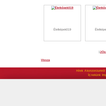
Életképek019
Életkép
1
2
Ös
Vissza
Hírek
A konzorciumról
Írj nekünk
Im