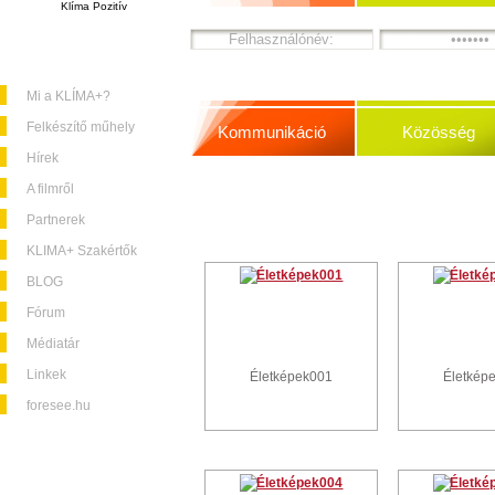
Klíma Pozitív
Mi a KLÍMA+?
Felkészítő műhely
Kommunikáció
Közösség
Hírek
A filmről
Partnerek
KLIMA+ Szakértők
BLOG
Fórum
Médiatár
Linkek
Életképek001
Életkép
foresee.hu