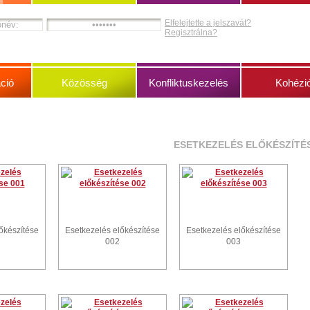
Elfelejtette a jelszavát?
Regisztrálna?
ció
Közösség
Konfliktuskezelés
Kohézi
ESETKEZELÉS ELŐKÉSZÍTÉ
őkészítése
Esetkezelés előkészítése
Esetkezelés előkészítése
002
003