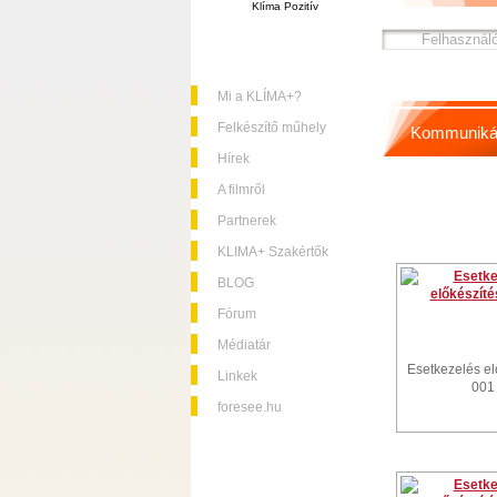
Klíma Pozitív
Mi a KLÍMA+?
Felkészítő műhely
Kommuniká
Hírek
A filmről
Partnerek
KLIMA+ Szakértők
BLOG
Fórum
Médiatár
Esetkezelés el
Linkek
001
foresee.hu