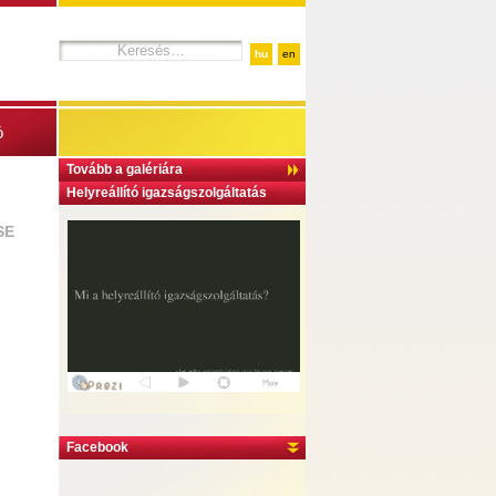
hu
en
ó
Tovább a galériára
Helyreállító igazságszolgáltatás
SE
Facebook