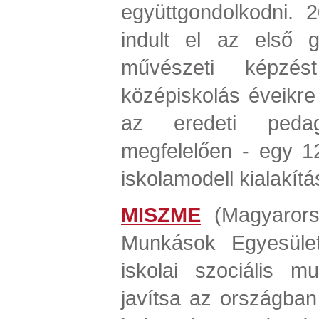
együttgondolkodni. 
indult el az első g
művészeti képzés
középiskolás éveikre 
az eredeti pedag
megfelelően - egy 1
iskolamodell kialakítá
MISZME
(Magyarorsz
Munkások Egyesület
iskolai szociális mu
javítsa az országban 