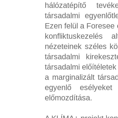
hálózatépítő tevé
társadalmi egyenlőt
Ezen felül a Foresee c
konfliktuskezelés a
nézeteinek széles kör
társadalmi kirekeszt
társadalmi előítélete
a marginalizált társ
egyenlő esélyeket 
előmozdítása.