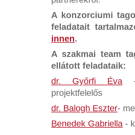
A konzorciumi tagok
feladatait tartalmaz
innen
.
A szakmai team tag
ellátott feladataik:
dr. Győrfi Éva
– 
projektfelelős
dr. Balogh Eszter
- med
Benedek Gabriella
- 