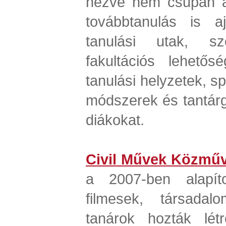
nézve nem csupán a
továbbtanulás is aj
tanulási utak, sz
fakultációs lehetős
tanulási helyzetek, spe
módszerek és tantárgy
diákokat.
Civil Művek Közműv
a 2007-ben alapíto
filmesek, társadalo
tanárok hozták létr