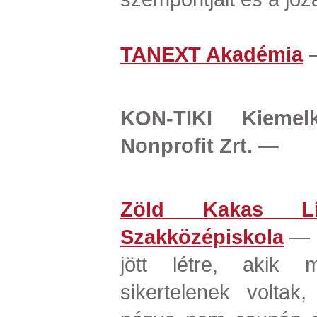
TANEXT Akadémia
KON-TIKI Kiemel
Nonprofit Zrt.
—
Zöld Kakas Líc
Szakközépiskola
— o
jött létre, akik 
sikertelenek voltak,