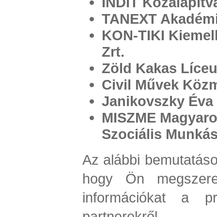
INDIT Közalapítv
TANEXT Akadém
KON-TIKI Kieme
Zrt.
Zöld Kakas Líce
Civil Művek Köz
Janikovszky Éva 
MISZME Magyaror
Szociális Munká
Az alábbi bemutatások
hogy Ön megszere
információkat a p
partnerekről.