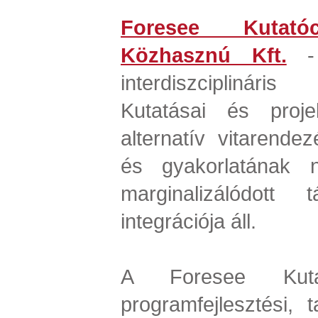
Foresee Kutatóc
Közhasznú Kft.
- 
interdiszciplinár
Kutatásai és proje
alternatív vitarendez
és gyakorlatának 
marginalizálódott 
integrációja áll.
A Foresee Kutat
programfejlesztési, 