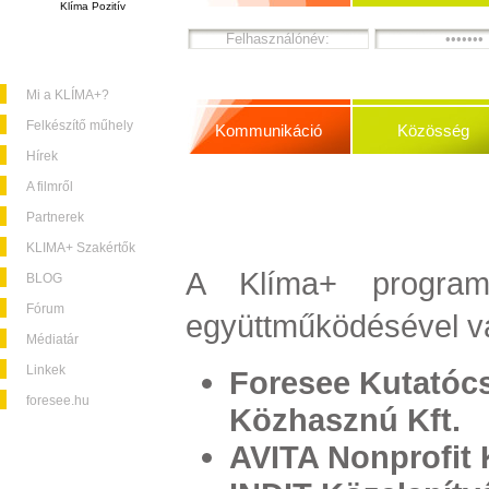
Klíma Pozitív
Mi a KLÍMA+?
Felkészítő műhely
Kommunikáció
Közösség
Hírek
A filmről
Partnerek
KLIMA+ Szakértők
A Klíma+ program 
BLOG
Fórum
együttműködésével v
Médiatár
Linkek
Foresee Kutatócs
foresee.hu
Közhasznú Kft.
AVITA Nonprofit K