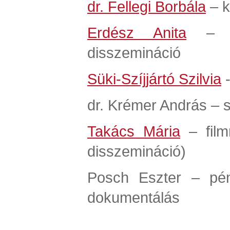
dr. Fellegi Borbála
– k
Erdész Anita
– ko
disszemináció
Süki-Szíjjártó Szilvia
-
dr. Krémer András – 
Takács Mária
– filmr
disszemináció)
Posch Eszter – pénz
dokumentálás