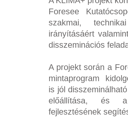
A KLÍMA+ projekt kon
Foresee Kutatócsopo
szakmai, technika
irányításáért valami
disszeminációs felada
A projekt során a For
mintaprogram kidolg
is jól disszeminálhat
előállítása, és 
fejlesztésének segíté