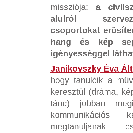
missziója:
a civils
alulról szerve
csoportokat erõsíten
hang és kép segí
igényességgel látha
Janikovszky Éva Ált
hogy tanulóik a műv
keresztül (dráma, k
tánc) jobban megi
kommunikációs ké
megtanuljanak cs