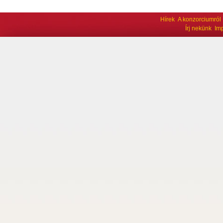
Hírek
A konzorciumról
Írj nekünk
Im