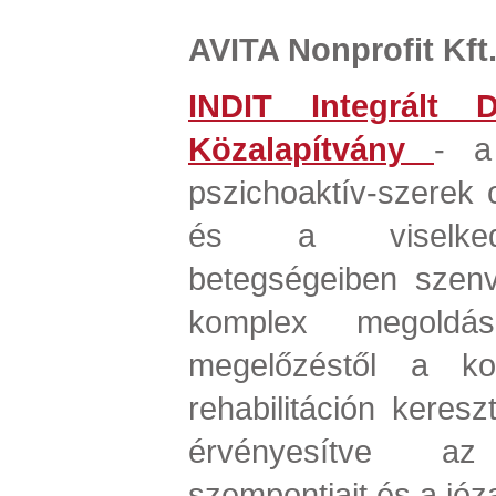
AVITA Nonprofit Kft
INDIT Integrált D
Közalapítvány
- a 
pszichoaktív-szerek
és a viselked
betegségeiben szen
komplex megoldás
megelőzéstől a ko
rehabilitáción kereszt
érvényesítve az 
szempontjait és a józan