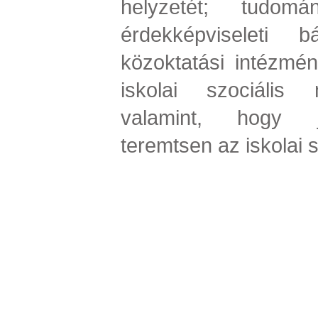
helyzetét; tudom
érdekképviseleti b
közoktatási intézmé
iskolai szociális
valamint, hogy jo
teremtsen az iskolai 