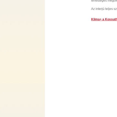
lehetséges megol
Az interjú teljes 
Klima+ a Kossut