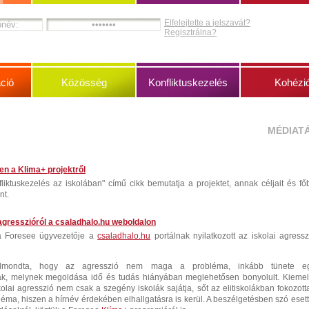
Elfelejtette a jelszavát?
Regisztrálna?
ció
Közösség
Konfliktuskezelés
Kohézi
MÉDIAT
n a Klima+ projektről
liktuskezelés az iskolában" című cikk bemutatja a projektet, annak céljait és fő
nt.
i agresszióról a csaladhalo.hu weboldalon
 a Foresee ügyvezetője a
csaladhalo.hu
portálnak nyilatkozott az iskolai agressz
elmondta, hogy az agresszió nem maga a probléma, inkább tünete e
k, melynek megoldása idő és tudás hiányában meglehetősen bonyolult. Kiemel
kolai agresszió nem csak a szegény iskolák sajátja, sőt az elitiskolákban fokozott
léma, hiszen a hírnév érdekében elhallgatásra is kerül. A beszélgetésben szó esett