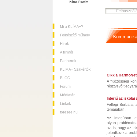
Klíma Pozitív
Mi a KLÍMA+?
Felkészítő műhely
Kommuniká
Hírek
A filmről
Partnerek
KLIMA+ Szakértők
Cikk a HarmoNete
BLOG
A "Közösségi konf
résztvevőit egyará
Fórum
Médiatár
Interjú az iskola
Linkek
Fellegi Borbála,
témájában.
foresee.hu
Az interjúban 
olyan problémána
azt is, hogy az is
jelentkezik a prob