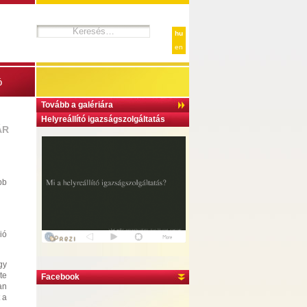
hu
en
ó
Tovább a galériára
Helyreállító igazságszolgáltatás
ÁR
bb
ió
gy
te
Facebook
an
 a