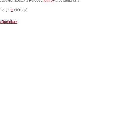
dásokról, köztük a Foresee
Klíma+
programjáról is.
szövege
itt
elérhető.
h Rádióban