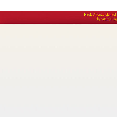
Hírek
A konzorciumról
Írj nekünk
Im