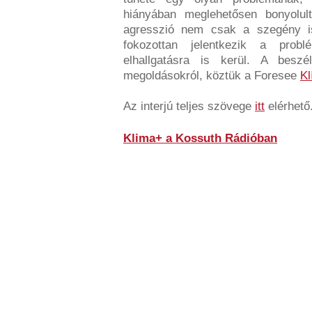
hiányában meglehetősen bonyolult
agresszió nem csak a szegény isk
fokozottan jelentkezik a prob
elhallgatásra is kerül. A besz
megoldásokról, köztük a Foresee
K
Az interjú teljes szövege
itt
elérhető
Klima+ a Kossuth Rádióban