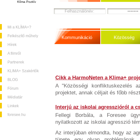
Klíma Pozitív
Mi a KLÍMA+?
Felkészítő műhely
Kommunikáció
Közösség
Hírek
A filmről
Partnerek
KLIMA+ Szakértők
Cikk a HarmoNeten a Klima+ proje
BLOG
A "Közösségi konfliktuskezelés a
Fórum
projektet, annak céljait és főbb rész
Médiatár
Linkek
Interjú az iskolai agresszióról a 
Fellegi Borbála, a Foresee üg
foresee.hu
nyilatkozott az iskolai agresszió té
Az interjúban elmondta, hogy az a
tünete egy olyan problémának,