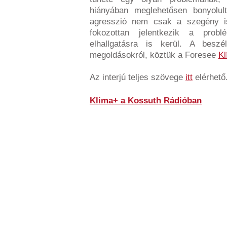
hiányában meglehetősen bonyolult
agresszió nem csak a szegény isk
fokozottan jelentkezik a prob
elhallgatásra is kerül. A besz
megoldásokról, köztük a Foresee
K
Az interjú teljes szövege
itt
elérhető
Klima+ a Kossuth Rádióban