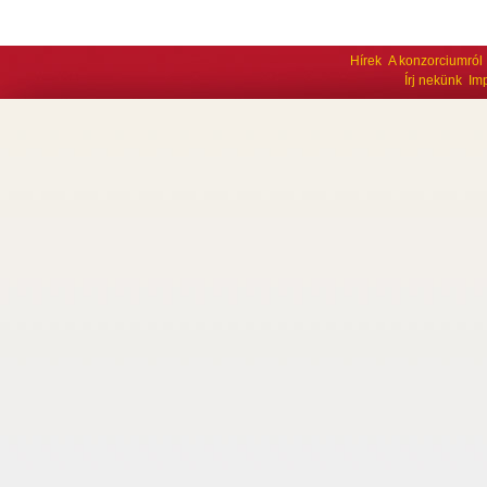
Hírek
A konzorciumról
Írj nekünk
Im