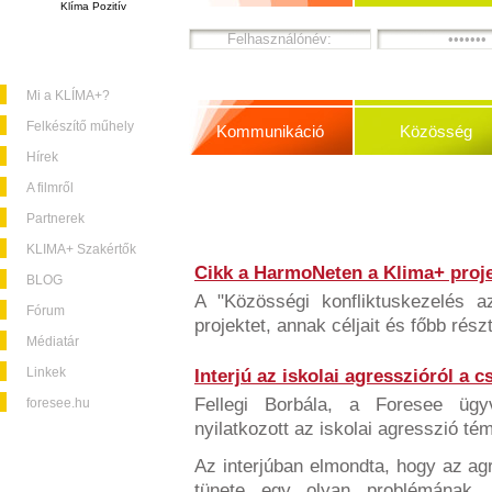
Klíma Pozitív
Mi a KLÍMA+?
Felkészítő műhely
Kommunikáció
Közösség
Hírek
A filmről
Partnerek
KLIMA+ Szakértők
Cikk a HarmoNeten a Klima+ proje
BLOG
A "Közösségi konfliktuskezelés a
Fórum
projektet, annak céljait és főbb rész
Médiatár
Linkek
Interjú az iskolai agresszióról a 
Fellegi Borbála, a Foresee üg
foresee.hu
nyilatkozott az iskolai agresszió té
Az interjúban elmondta, hogy az a
tünete egy olyan problémának,