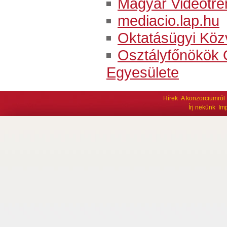
Magyar Videotré
mediacio.lap.hu
Oktatásügyi Közv
Osztályfőnökök
Egyesülete
Hírek
A konzorciumról
Írj nekünk
Im