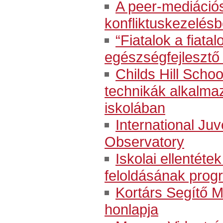
A peer-mediációs 
konfliktuskezelés
“Fiatalok a fiatal
egészségfejlesztő
Childs Hill School
technikák alkalma
iskolában
International Juv
Observatory
Iskolai ellentét
feloldásának prog
Kortárs Segítő M
honlapja