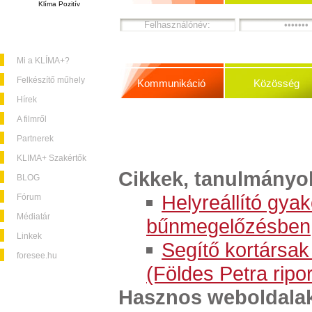
Klíma Pozitív
Mi a KLÍMA+?
Felkészítő műhely
Kommunikáció
Közösség
Hírek
A filmről
Partnerek
KLIMA+ Szakértők
Cikkek, tanulmányo
BLOG
Helyreállító gyak
Fórum
Médiatár
bűnmegelőzésben
Linkek
Segítő kortársak
foresee.hu
(Földes Petra ripor
Hasznos weboldala