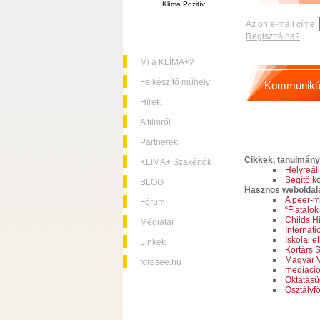
Klíma Pozitív
Az ön e-mail címe:
Regisztrálna?
Mi a KLÍMA+?
Felkészítő műhely
Kommuniká
Hírek
A filmről
Partnerek
Cikkek, tanulmán
KLIMA+ Szakértők
Helyreál
Segítő ko
BLOG
Hasznos weboldal
A peer-m
Fórum
“Fiatalok
Childs Hi
Médiatár
Internati
Iskolai 
Linkek
Kortárs 
Magyar V
foresee.hu
mediacio
Oktatásü
Osztályf