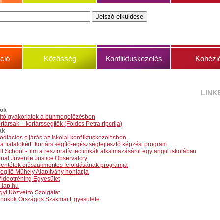
ció
Közösség
Konfliktuskezelés
Kohézi
LINK
yok
lító gyakorlatok a bűnmegelőzésben
rtársak – kortárssegítők (Földes Petra riportja)
ak
ediációs eljárás az iskolai konfliktuskezelésben
 a fiatalokért” kortárs segítő-egészségfejlesztő képzési program
ll School - film a resztoratív technikák alkalmazásáról egy angol iskolában
onal Juvenile Justice Observatory
ellentétek erőszakmentes feloldásának programja
Segítő Műhely Alapítvány honlapja
ideotréning Egyesület
.lap.hu
gyi Közvetítő Szolgálat
őnökök Országos Szakmai Egyesülete