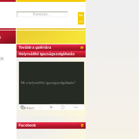
hu
en
ó
Tovább a galériára
Helyreállító igazságszolgáltatás
EK
Facebook