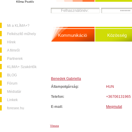
Klíma Pozitív
Mi a KLÍMA+?
Felkészítő műhely
Kommunikáció
Közösség
Hírek
A filmről
Partnerek
KLIMA+ Szakértők
BLOG
Benedek Gabriella
Fórum
Állampolgárság:
HUN
Médiatár
Telefon:
+36706131965
Linkek
E-mail:
Megmutat
foresee.hu
Vissza