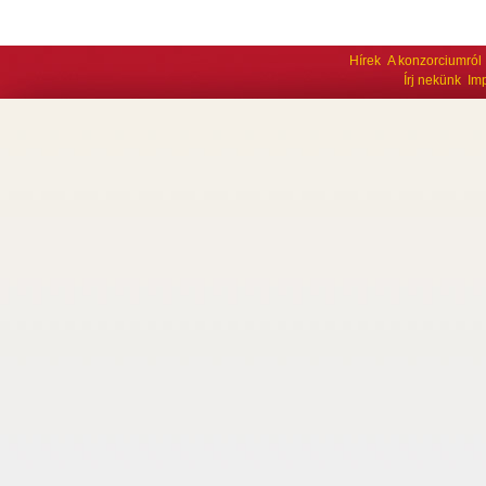
Hírek
A konzorciumról
Írj nekünk
Im