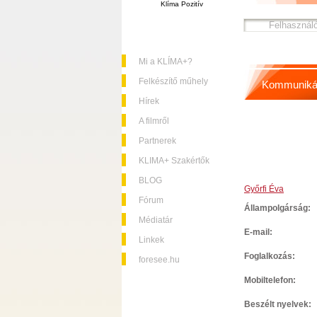
Klíma Pozitív
Mi a KLÍMA+?
Felkészítő műhely
Kommuniká
Hírek
A filmről
Partnerek
KLIMA+ Szakértők
BLOG
Győrfi Éva
Fórum
Állampolgárság:
Médiatár
E-mail:
Linkek
Foglalkozás:
foresee.hu
Mobiltelefon:
Beszélt nyelvek: