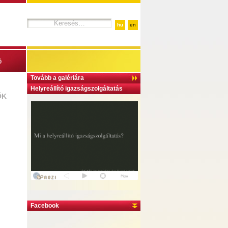
hu
en
ó
Tovább a galériára
Helyreállító igazságszolgáltatás
ŐK
Facebook