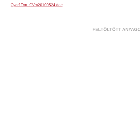
GyorfiEva_CVm20100524.doc
FELTÖLTÖTT ANYAG