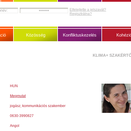
Elfelejtette a jelszavát?
Regisztrálna?
ció
Közösség
Konfliktuskezelés
Kohézi
KLIMA+ SZAKÉRT
HUN
Megmutat
jogász, kommunikációs szakember
0630-3990827
Angol