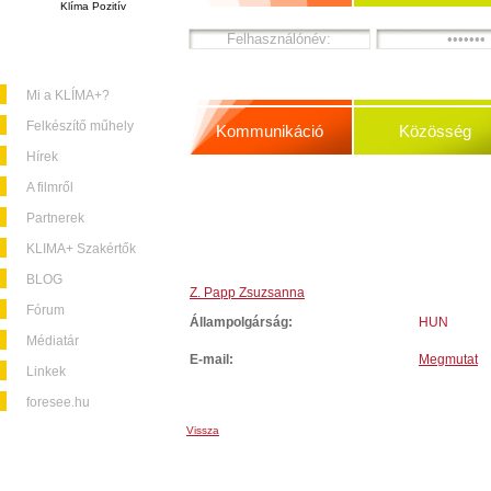
Klíma Pozitív
Mi a KLÍMA+?
Felkészítő műhely
Kommunikáció
Közösség
Hírek
A filmről
Partnerek
KLIMA+ Szakértők
BLOG
Z. Papp Zsuzsanna
Fórum
Állampolgárság:
HUN
Médiatár
E-mail:
Megmutat
Linkek
foresee.hu
Vissza