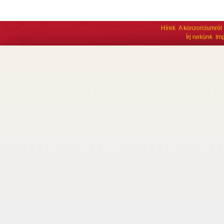
Hírek
A konzorciumról
Írj nekünk
Im