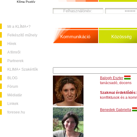
Klíma Pozitív
Mi a KLÍMA+?
Felkészítő műhely
Kommunikáció
Közösség
Hírek
A filmről
Partnerek
KLIMA+ Szakértők
BLOG
Balogh Eszter
tanácsadó, docens
Fórum
Szakmai érdeklődés:
Médiatár
konfliktusok és a kom
Linkek
Benedek Gabriella
foresee.hu