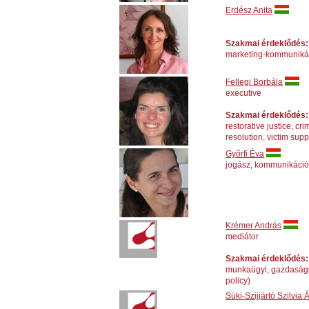
Erdész Anita
Szakmai érdeklődés:
marketing-kommunikáci
Fellegi Borbála
executive
Szakmai érdeklődés:
restorative justice, cr
resolution, victim sup
Győrfi Éva
jogász, kommunikáci
Krémer András
mediátor
Szakmai érdeklődés:
munkaügyi, gazdasági v
policy)
Süki-Szijjártó Szilvia