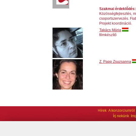
Szakmai érdeklődés:
Közösségfejlesztés, m
csoportszervezés. Fiat
Projekt koordináció.
Takács Mária
filmkészítő
Z. Papp Zsuzsanna
Hírek
A konzorciumról
Írj nekünk
Im