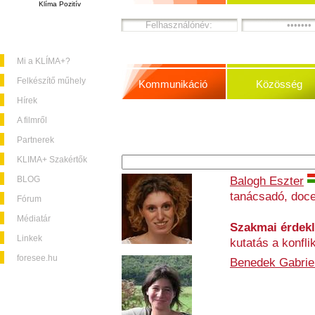
Klíma Pozitív
Mi a KLÍMA+?
Felkészítő műhely
Kommunikáció
Közösség
Hírek
A filmről
Partnerek
KLIMA+ Szakértők
BLOG
Balogh Eszter
tanácsadó, doc
Fórum
Médiatár
Szakmai érdek
Linkek
kutatás a konfl
foresee.hu
Benedek Gabriel