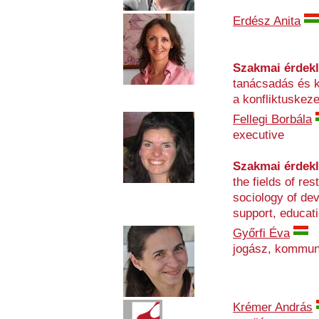
Erdész Anita
Szakmai érdek
tanácsadás és 
a konfliktuskeze
Fellegi Borbála
executive
Szakmai érdek
the fields of res
sociology of dev
support, educat
Győrfi Éva
jogász, kommun
Krémer András