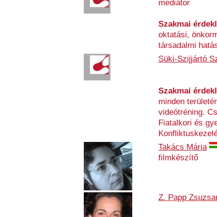
mediátor
Szakmai érdek
oktatási, önkor
társadalmi hatás
Süki-Szijjártó S
Szakmai érdek
minden területé
videótréning. C
Fiatalkori és g
Konfliktuskezelé
Takács Mária
filmkészítő
Z. Papp Zsuzsa