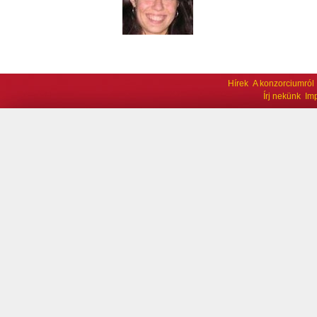
Hírek
A konzorciumról
Írj nekünk
Im