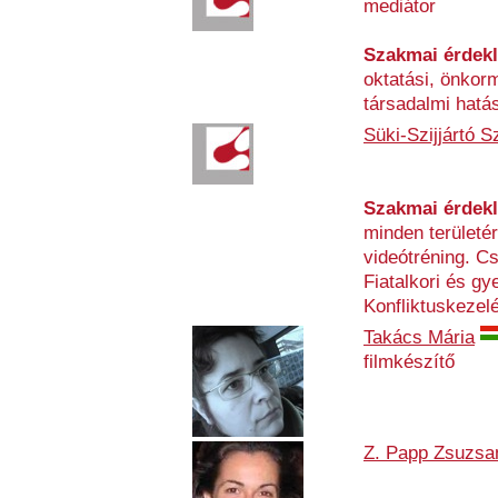
mediátor
Szakmai érdek
oktatási, önkor
társadalmi hatás
Süki-Szijjártó S
Szakmai érdek
minden területé
videótréning. C
Fiatalkori és g
Konfliktuskezelé
Takács Mária
filmkészítő
Z. Papp Zsuzsa