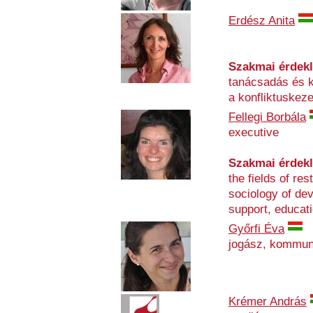
Erdész Anita
Szakmai érdek
tanácsadás és 
a konfliktuskeze
Fellegi Borbála
executive
Szakmai érdek
the fields of res
sociology of dev
support, educat
Győrfi Éva
jogász, kommun
Krémer András