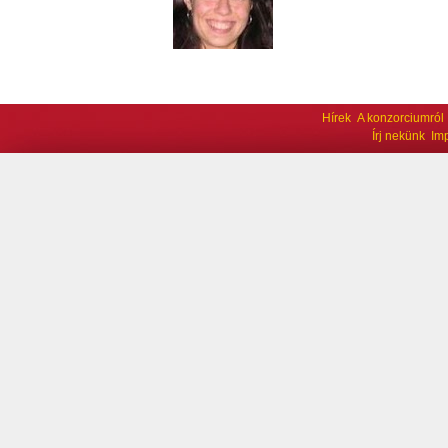
Hírek
A konzorciumról
Írj nekünk
Im