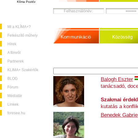
Klíma Pozitív
Mi a KLÍMA+?
Felkészítő műhely
Kommunikáció
Közösség
Hírek
A filmről
Partnerek
KLIMA+ Szakértők
BLOG
Balogh Eszter
tanácsadó, doc
Fórum
Médiatár
Szakmai érdek
Linkek
kutatás a konfl
foresee.hu
Benedek Gabriel