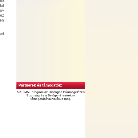
ítő
tal
agy
hez
len
sét
Partnerek és támogatók:
A KLÍMA+ program az Országos Bűnmegelőzési
Bizottság és a Belügyminisztérium
támogatásával valósult meg.