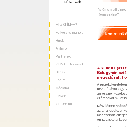
Klíma Pozitív
Az ön e-mail címe:
Regisztrálna?
Mi a KLÍMA+?
Felkészítő műhely
Kommuniká
Hírek
A filmről
Partnerek
KLIMA+ Szakértők
A
KLÍMA+
(azaz
BLOG
Belügyminiszté
megvalósult Fo
Fórum
A projekt keretébe
Médiatár
bevonásával egy 25
agresszió kezelésé
Linkek
eljárásokat mutat 
foresee.hu
Készítőinek szándé
az arra épülő, a ké
módszertan elterje
érintett iskolai kö