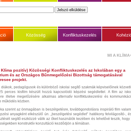
ció
Közösség
Konfliktuskezelés
Kohézi
MI A KLÍMA
 Klíma pozitív)
Közösségi Konfliktuskezelés az Iskolában
egy a
rium és az Országos Bűnmegelőzési Bizottság támogatásával
resee projekt.
n diákok, pedagógusok és különböző iskolai segítő szakmák képviselőinek közvet
 perces kisfilm készült hozzá kapcsolódó képzési segédlettel. A film az isko
re illetve megelőzésére alkalmas alternatív konfliktuskezelési és kommunikác
be működés közben.
ka szerint az önmagában is beszélgetésre, továbbgondolásra inspiráló film valam
pzési anyagként elkészülő ún. „beszélgetési segédlet” hatékony felvilágosító-, é
sztését segítő eszközzé válik az őket használók kezében és lehetővé teszik, hogy
zösségekben konstruktív konzultáció kezdődjön a témában.