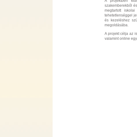
A projektben kid
szakemberekből és k
megtartott iskola
tehetetlenséggel je
és kezeléshez szü
megoldásába.
A projekt célja az 
valamint online eg