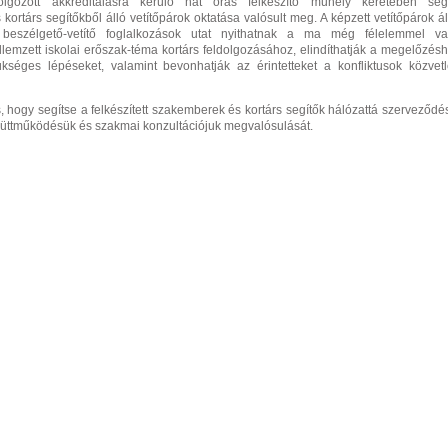
olgozott akkreditálásra kerülő hat órás felkészítő műhely keretében seg
ortárs segítőkből álló vetítőpárok oktatása valósult meg. A képzett vetítőpárok ál
i beszélgető-vetítő foglalkozások utat nyithatnak a ma még félelemmel v
llemzett iskolai erőszak-téma kortárs feldolgozásához, elindíthatják a megelőzés
kséges lépéseket, valamint bevonhatják az érintetteket a konfliktusok közvet
is, hogy segítse a felkészített szakemberek és kortárs segítők hálózattá szerveződé
yüttműködésük és szakmai konzultációjuk megvalósulását.