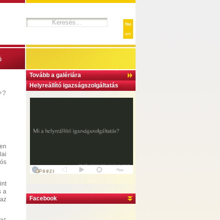
hu
en
ó
Tovább a galériára
Helyreállító igazságszolgáltatás
+?
len
lai
iós
int
s a
Facebook
 az