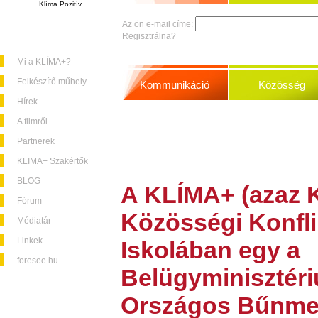
Klíma Pozitív
Az ön e-mail címe:
Regisztrálna?
Mi a KLÍMA+?
Felkészítő műhely
Kommunikáció
Közösség
Hírek
A filmről
Partnerek
KLIMA+ Szakértők
BLOG
A
KLÍMA+
(azaz K
Fórum
Közösségi Konfli
Médiatár
Linkek
Iskolában
egy a
foresee.hu
Belügyminisztéri
Országos Bűnme