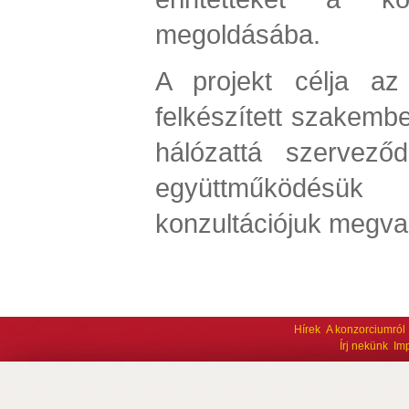
megoldásába.
A projekt célja az
felkészített szakembe
hálózattá szerveződ
együttműködé
konzultációjuk megva
Hírek
A konzorciumról
Írj nekünk
Im