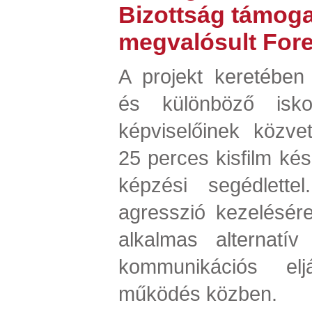
Bizottság támoga
megvalósult Fore
A projekt keretében
és különböző isko
képviselőinek közve
25 perces kisfilm ké
képzési segédlette
agresszió kezelésére
alkalmas alternatív 
kommunikációs el
működés közben.