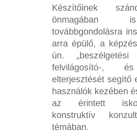
Készítőinek szá
önmagában is 
továbbgondolásra insp
arra épülő, a képzés
ún. „beszélgetési
felvilágosító-,
elterjesztését segítő
használók kezében és
az érintett isko
konstruktív konzu
témában.