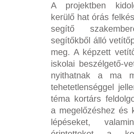
A projektben kidolg
kerülő hat órás felké
segítő szakembe
segítőkből álló vetítő
meg. A képzett vetítő
iskolai beszélgető-ve
nyithatnak a ma m
tehetetlenséggel jell
téma kortárs feldolgo
a megelőzéshez és 
lépéseket, valam
érintetteket a kon